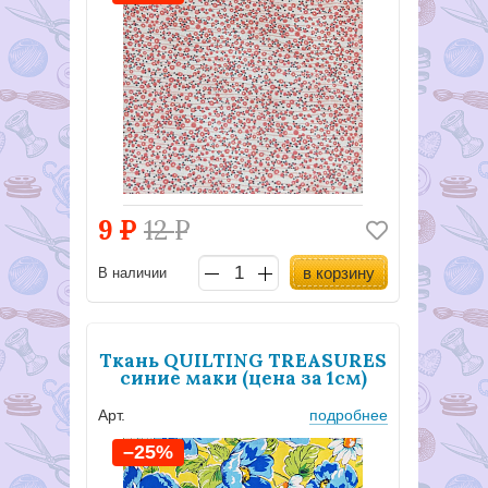
9
Р
12
Р
в корзину
В наличии
Ткань QUILTING TREASURES
синие маки (цена за 1см)
Арт.
подробнее
–25%