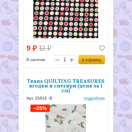
9
Р
12
Р
в корзину
В наличии
Ткань QUILTING TREASURES
ягодки и снегири (цена за 1
см)
Арт. 25816 -В
подробнее
–25%