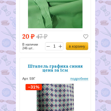
20
Р
47
Р
В наличии
в корзину
246 шт..
Штапель графика синяя
цена за 1см
Арт. 59Г
подробнее
–31%