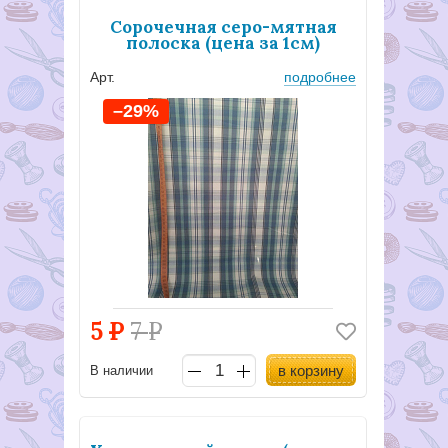
Сорочечная серо-мятная
полоска (цена за 1см)
Арт.
подробнее
–29%
5
Р
7
Р
в корзину
В наличии