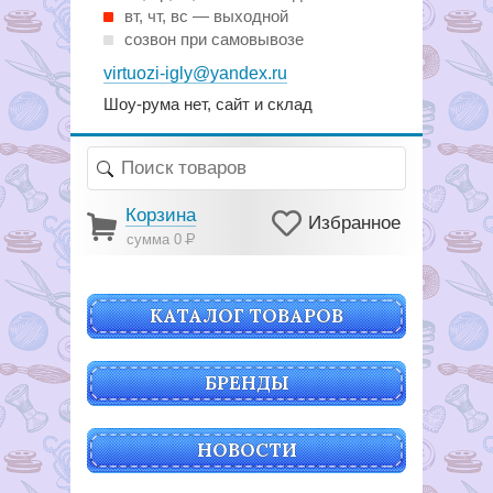
вт, чт, вс — выходной
созвон при самовывозе
virtuozi-igly@yandex.ru
Шоу-рума нет, сайт и склад
Корзина
Избранное
сумма 0
Р
КАТАЛОГ ТОВАРОВ
БРЕНДЫ
НОВОСТИ