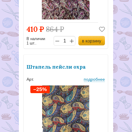
410
Р
864
Р
В наличии
в корзину
1 шт..
Штапель пейсли охра
Арт.
подробнее
–25%