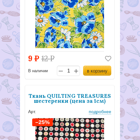
9
Р
12
Р
в корзину
В наличии
Ткань QUILTING TREASURES
шестеренки (цена за 1см)
Арт.
подробнее
–25%