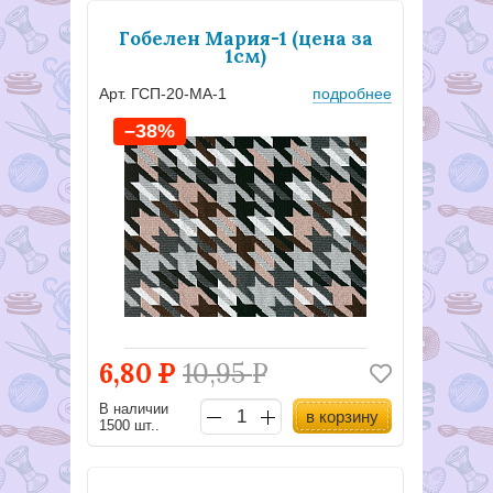
Гобелен Мария-1 (цена за
1см)
Арт. ГСП-20-МА-1
подробнее
–38%
6,80
Р
10,95
Р
В наличии
в корзину
1500 шт..