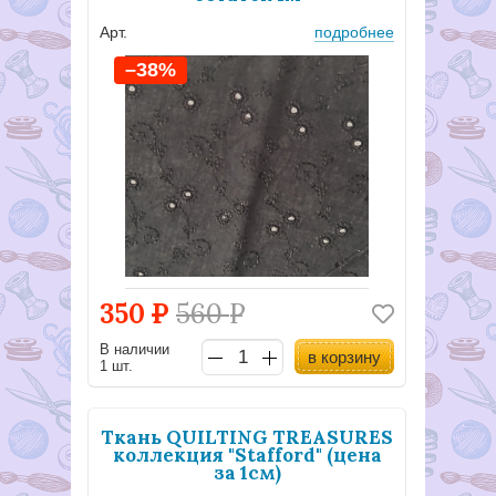
Арт.
подробнее
–38%
350
Р
560
Р
В наличии
в корзину
1 шт.
Ткань QUILTING TREASURES
коллекция "Stafford" (цена
за 1см)