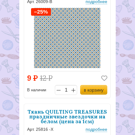
Арт. 26009-B
подробнее
–25%
9
Р
12
Р
в корзину
В наличии
Ткань QUILTING TREASURES
праздничные звездочки на
белом (цена за 1см)
Арт. 25816 -Х
подробнее