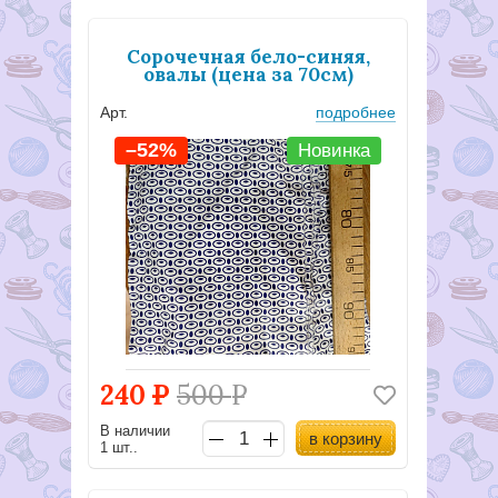
Сорочечная бело-синяя,
овалы (цена за 70см)
Арт.
подробнее
–52%
Новинка
240
Р
500
Р
В наличии
в корзину
1 шт..