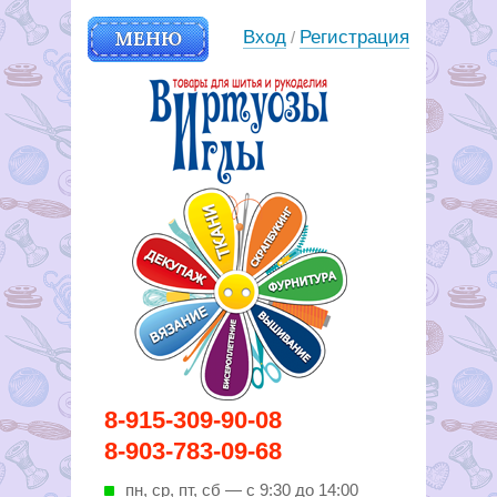
МЕНЮ
Вход
Регистрация
/
Вирутозы иглы. Товары для
8-915-309-90-08
шитья и рукоделья
8-903-783-09-68
пн, ср, пт, cб — с 9:30 до 14:00