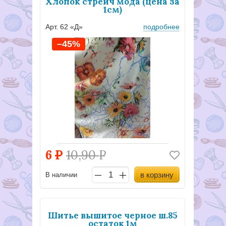
Хлопок стрейч мода (цена за
1см)
Арт. 62 «Д»
подробнее
–45%
6
Р
10,90
Р
в корзину
В наличии
Шитье вышитое черное ш.85
остаток 1м