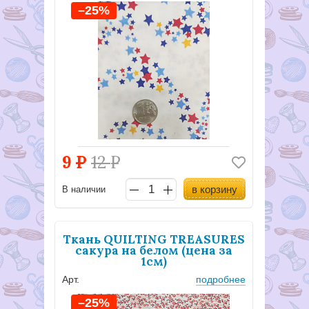
–25%
9
Р
12
Р
в корзину
В наличии
Ткань QUILTING TREASURES
сакура на белом (цена за
1см)
Арт.
подробнее
–25%