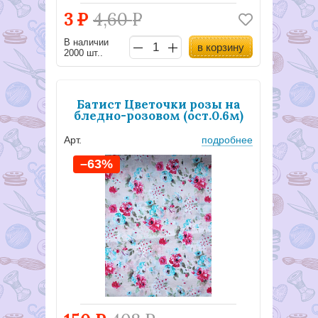
3
Р
4,60
Р
В наличии
в корзину
2000 шт..
Батист Цветочки розы на
бледно-розовом (ост.0.6м)
Арт.
подробнее
–63%