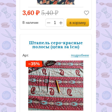
3,60
Р
5,40
Р
в корзину
В наличии
Штапель серо-красные
полосы (цена за 1см)
Арт.
подробнее
–35%