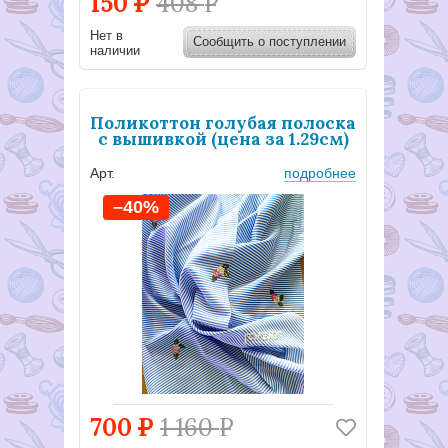
150
Р
408
Р
Нет в
Сообщить о поступлении
наличии
Поликоттон голубая полоска
с вышивкой (цена за 1.29см)
Арт.
подробнее
–40%
700
Р
1 160
Р