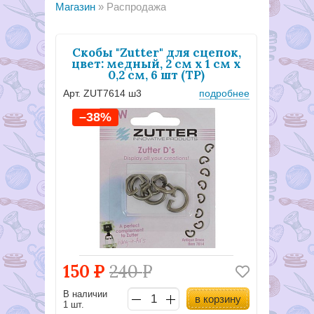
Магазин
Распродажа
Скобы "Zutter" для сцепок,
цвет: медный, 2 см х 1 см х
0,2 см, 6 шт (TP)
Арт. ZUT7614 ш3
подробнее
–38%
150
Р
240
Р
В наличии
в корзину
1 шт.