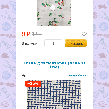
9
Р
12
Р
в корзину
В наличии
Ткань для печворка (цена за
1см)
Арт.
подробнее
–25%