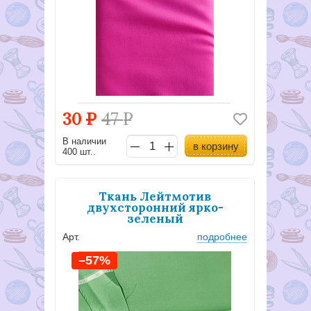
30
Р
47
Р
В наличии
в корзину
400 шт..
Ткань Лейтмотив
двухсторонний ярко-
зеленый
Арт.
подробнее
–57%