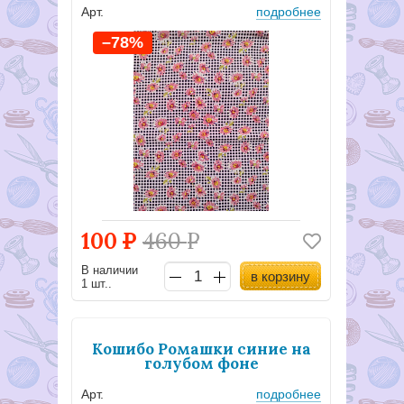
Арт.
подробнее
–78%
100
Р
460
Р
В наличии
в корзину
1 шт..
Кошибо Ромашки синие на
голубом фоне
Арт.
подробнее