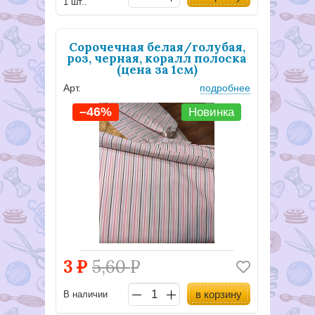
1 шт..
Сорочечная белая/голубая,
роз, черная, коралл полоска
(цена за 1см)
Арт.
подробнее
–46%
Новинка
3
Р
5,60
Р
в корзину
В наличии