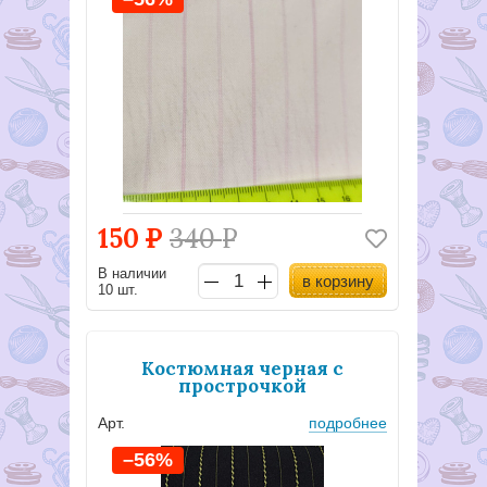
150
Р
340
Р
В наличии
в корзину
10 шт.
Костюмная черная с
прострочкой
Арт.
подробнее
–56%