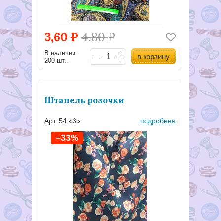
3,60
Р
4,80
Р
В наличии
в корзину
200 шт..
Штапель розочки
Арт. 54 «3»
подробнее
–33%