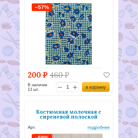
–57%
200
Р
460
Р
В наличии
в корзину
13 шт..
Костюмная молочная с
сиреневой полоской
Арт.
подробнее
–56%