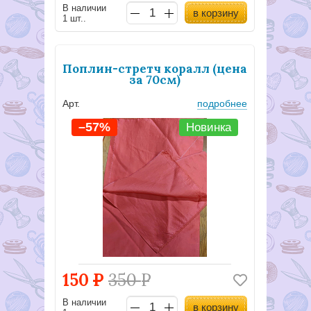
В наличии
в корзину
1 шт..
Поплин-стретч коралл (цена
за 70см)
Арт.
подробнее
–57%
Новинка
150
Р
350
Р
В наличии
в корзину