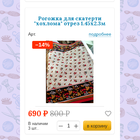
Рогожка для скатерти
"хохлома" отрез 1.45х2.3м
Арт.
подробнее
–14%
690
Р
800
Р
В наличии
в корзину
3 шт..