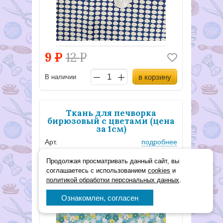
9
Р
12
Р
в корзину
В наличии
Ткань для печворка
бирюзовый с цветами (цена
за 1см)
Арт.
подробнее
–25%
Продолжая просматривать данный сайт, вы
соглашаетесь с использованием
cookies
и
политикой обработки персональных данных
.
Ознакомлен, согласен