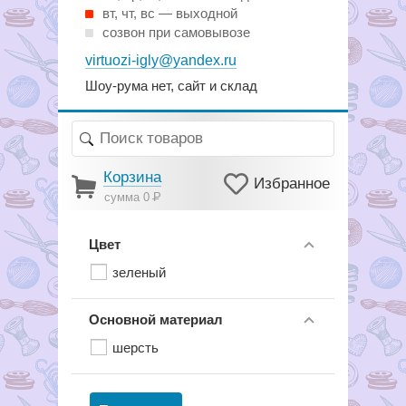
вт, чт, вс — выходной
созвон при самовывозе
virtuozi-igly@yandex.ru
Шоу-рума нет, сайт и склад
Корзина
Избранное
сумма 0
Р
Цвет
зеленый
Основной материал
шерсть