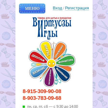
МЕНЮ
Вход
Регистрация
/
Вирутозы иглы. Товары для
8-915-309-90-08
шитья и рукоделья
8-903-783-09-68
пн, ср, пт, cб — с 9:30 до 14:00