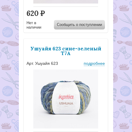
620
Р
Нет в
Сообщить о поступлении
наличии
Ушуайя 623 сине-зеленый
Т7А
Арт. Ушуайя 623
подробнее