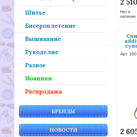
2 51
Шитье
Нет в
наличии
Бисероплетение
Спи
Вышивание
addi
супе
Рукоделие
Арт. 160
Разное
Новинки
Распродажа
БРЕНДЫ
НОВОСТИ
2 60