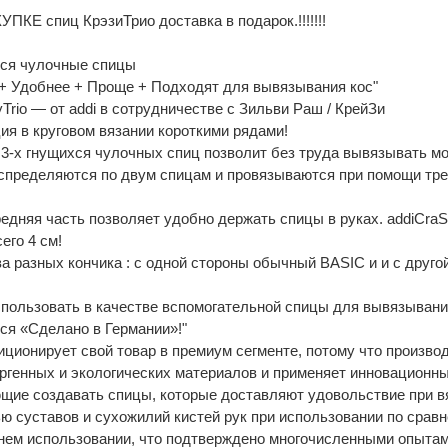
ПКЕ спиц КрэзиТрио доставка в подарок.!!!!!!!
еся чулочные спицы
+ Удобнее + Проще + Подходят для вывязывания кос"
Trio — от addi в сотрудничестве с Зильви Раш / КрейЗи
ия в круговом вязании короткими рядами!
 3-х гнущихся чулочных спиц позволит без труда вывязывать м
спределяются по двум спицам и провязываются при помощи трет
редняя часть позволяет удобно держать спицы в руках. addiCr
сего 4 см!
ва разных кончика : с одной стороны обычный BASIC и и с друг
пользовать в качестве вспомогательной спицы для вывязывани
ся «Сделано в Германии»!"
иционирует свой товар в премиум сегменте, потому что произво
ргенных и экологических материалов и применяет инновационн
щие создавать спицы, которые доставляют удовольствие при в
ью суставов и сухожилий кистей рук при использовании по срав
нем использовании, что подтверждено многочисленными опытам