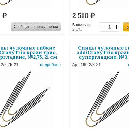
0
Р
2 510
Р
В наличии
Сообщить о поступлении
в
2 шт..
цы чулочные гибкие
Спицы чулочные г
CraSyTrio крэзи трио,
addiCraSyTrio крэзи
ргладкие, №2,75, 21 см
супергладкие, №3, 
-2/2,75-21
подробнее
Арт. 160-2/3-21