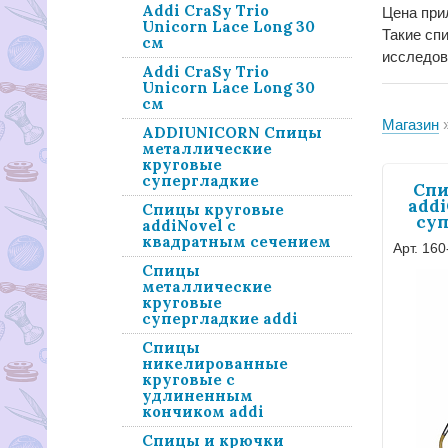
Addi CraSy Trio
Цена при
Unicorn Lace Long 30
Такие сп
см
исследов
Addi CraSy Trio
Unicorn Lace Long 30
см
Магазин
ADDIUNICORN Спицы
металлические
круговые
супергладкие
Спи
addi
Спицы круговые
суп
аddiNovel с
квадратным сечением
Арт. 160
Спицы
металлические
круговые
супергладкие addi
Спицы
никелированные
круговые с
удлиненным
кончиком addi
Cпицы и крючки