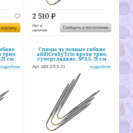
2 510
Р
Нет в
 корзину
Сообщить о поступлении
наличии
ибкие
Спицы чулочные гибкие
 трио,
addiCraSyTrio крэзи трио,
21 см
супергладкие, №3,5, 21 см
подробнее
Арт. 160-2/3,5-21
подробнее