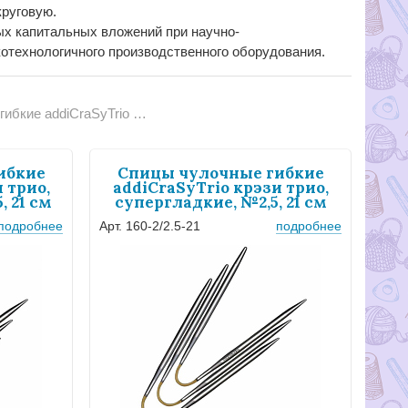
круговую.
ных капитальных вложений при научно-
котехнологичного производственного оборудования.
 addiCraSyTrio крэзи трио
ибкие
Спицы чулочные гибкие
 трио,
addiCraSyTrio крэзи трио,
, 21 см
супергладкие, №2,5, 21 см
подробнее
Арт. 160-2/2.5-21
подробнее