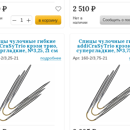
0
Р
2 510
Р
ии
Нет в
в корзину
Сообщить о по
наличии
цы чулочные гибкие
Спицы чулочные г
CraSyTrio крэзи трио,
addiCraSyTrio крэзи
ргладкие, №3,25, 21 см
супергладкие, №3,75
-2/3,25-21
подробнее
Арт. 160-2/3,75-21