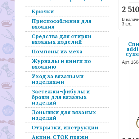
2 51
Крючки
В налич
Приспособления для
3 шт..
вязания
Средства для стирки
вязаных изделий
Спи
addi
Помпоны из меха
супе
Журналы и книги по
Арт. 160
вязанию
Уход за вязаными
изделиями
Застежки-фибулы и
броши для вязаных
изделий
Донышки для вязаных
изделий
Открытки, инструкции
Акции, СТОК пряжи