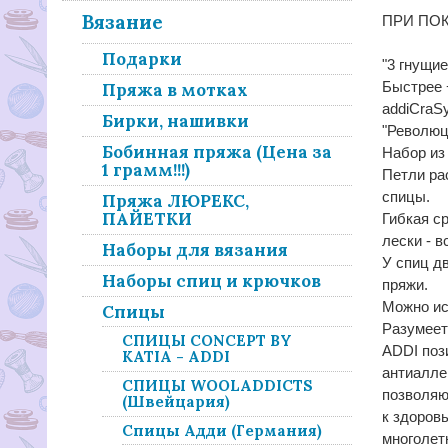
Вязание
ПРИ ПОКУ
Подарки
"3 гнущи
Быстрее 
Пряжа в мотках
addiCraSy
Бирки, нашивки
"Революц
Бобинная пряжа (Цена за
Набор из
1 грамм!!!)
Петли ра
спицы.
Пряжа ЛЮРЕКС,
ПАЙЕТКИ
Гибкая с
лески - в
Наборы для вязания
У спиц д
Наборы спиц и крючков
пряжи.
Можно ис
Спицы
Разумеет
СПИЦЫ CONCEPT BY
ADDI поз
KATIA - ADDI
антиалле
СПИЦЫ WOOLADDICTS
позволяю
(Швейцария)
к здоров
Спицы Адди (Германия)
многолет