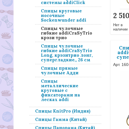
системы addiClick
Спицы круговые
2 51
носочные
Sockenwunder addi
Нет в
Спицы чулочные
наличии
гибкие addiCraSyTrio
крэзи трио
Спицы чулочные
Спи
гибкие addiCraSyTrio
addi
Long, крэзитрио лонг,
супе
супергладкие,, 26 см
Арт. 160
Спицы прямые
чулочные Адди
Спицы
металлические
круговые с
фиксаторами на
лесках addi
Спицы KnitPro (Индия)
Спицы Гамма (Китай)
Спицы Панорама (Китай)