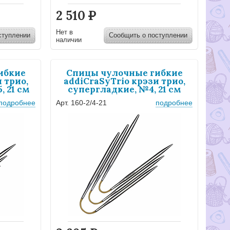
2 510
Р
Нет в
ступлении
Сообщить о поступлении
наличии
ибкие
Спицы чулочные гибкие
 трио,
addiCraSyTrio крэзи трио,
, 21 см
супергладкие, №4, 21 см
подробнее
Арт. 160-2/4-21
подробнее