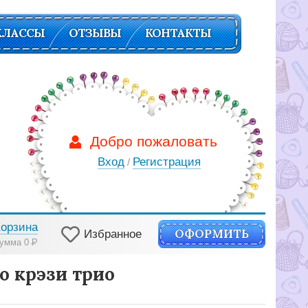
КЛАССЫ
ОТЗЫВЫ
КОНТАКТЫ
Добро пожаловать
Вход
Регистрация
/
Корзина
ОФОРМИТЬ
Избранное
умма 0
Р
o крэзи трио