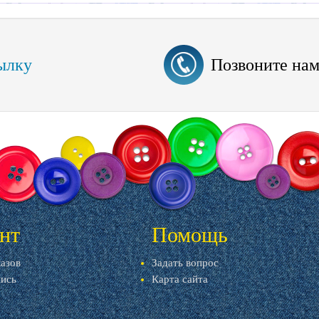
ылку
Позвоните на
нт
Помощь
казов
Задать вопрос
пись
Карта сайта