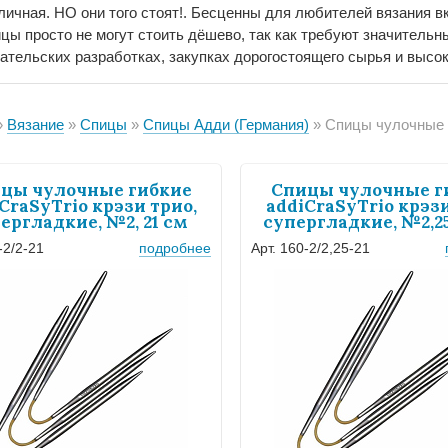
личная. НО они того стоят!. Бесценны для любителей вязания в
ицы просто не могут стоить дёшево, так как требуют значитель
ательских разработках, закупках дорогостоящего сырья и высо
Вязание
Спицы
Спицы Адди (Германия)
Спицы чулочные гибкие
цы чулочные гибкие
Спицы чулочные г
CraSyTrio крэзи трио,
addiCraSyTrio крэзи
ергладкие, №2, 21 см
супергладкие, №2,25
-2/2-21
подробнее
Арт. 160-2/2,25-21