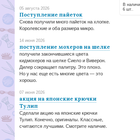
В налич
05 августа 2026
6 шт..
Поступление пайеток
Снова получили много пайеток на хлопке.
Королевские и оба размера микро.
14 июня 2026
поступление мохеров на шелке
получили закончившиеся цвета
кидмохеров на шелке Сиело и Виверон.
Дилер сокращает палитру. Это плохо.
Но у нас еще есть многие цвета — это
хорошо.
07 июня 2026
акция на японские крючки
Тулип
Сделали акцию на японские крючки
Тулип. Конечно, оригиналы. Классные,
считаются лучшими. Смотрите наличие.