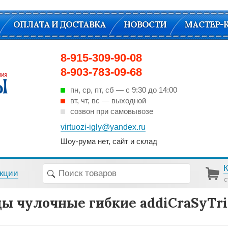
ОПЛАТА И ДОСТАВКА
НОВОСТИ
МАСТЕР-
8-915-309-90-08
8-903-783-09-68
пн, ср, пт, cб — с 9:30 до 14:00
вт, чт, вс — выходной
созвон при самовывозе
virtuozi-igly@yandex.ru
Шоу-рума нет, сайт и склад
кции
с
ы чулочные гибкие addiCraSyTri