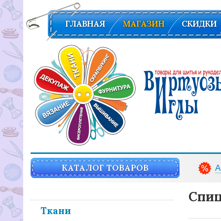
ГЛАВНАЯ
МАГАЗИН
СКИДКИ
Вирутозы иглы. Товары для шитья и рукоделья
КАТАЛОГ ТОВАРОВ
А
Спиц
Ткани