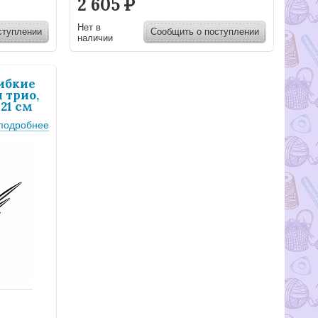
2 605
Р
Нет в
ступлении
Сообщить о поступлении
наличии
ибкие
 трио,
21 см
подробнее