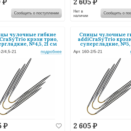
0
Р
2 605
Р
Нет в
Сообщить о поступлении
Сообщить о по
наличии
цы чулочные гибкие
Спицы чулочные г
CraSyTrio крэзи трио,
addiCraSyTrio крэзи
ргладкие, №4,5, 21 см
супергладкие, №5, 
-2/4,5-21
подробнее
Арт. 160-2/5-21
5
Р
2 605
Р