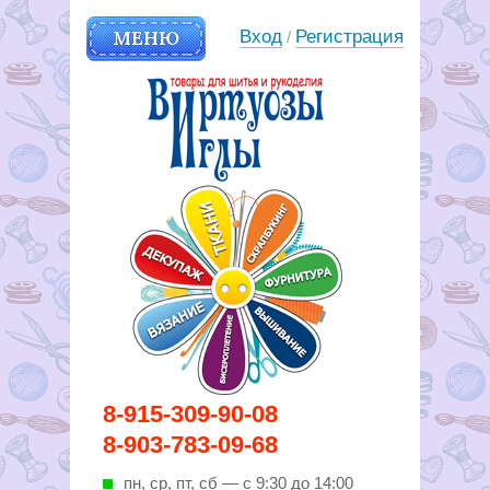
МЕНЮ
Вход
Регистрация
/
Вирутозы иглы. Товары для
8-915-309-90-08
шитья и рукоделья
8-903-783-09-68
пн, ср, пт, cб — с 9:30 до 14:00