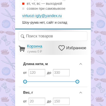
вт, чт, вс — выходной
созвон при самовывозе
virtuozi-igly@yandex.ru
Шоу-рума нет, сайт и склад
Корзина
Избранное
сумма 0
Р
Длина нити, м
от
до
Вес, г
от
до