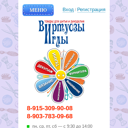
МЕНЮ
Вход
Регистрация
/
Вирутозы иглы. Товары для
8-915-309-90-08
шитья и рукоделья
8-903-783-09-68
пн, ср, пт, cб — с 9:30 до 14:00