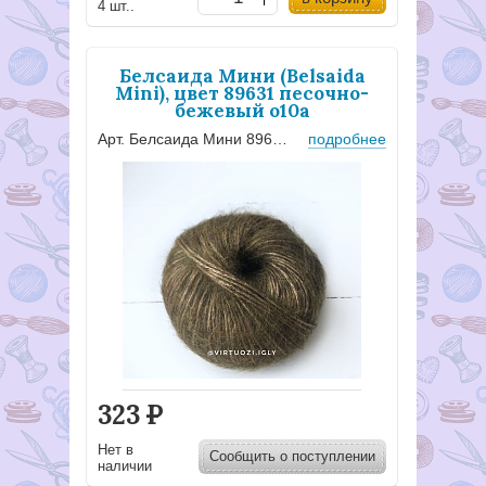
4 шт..
Белсаида Мини (Belsaida
Mini), цвет 89631 песочно-
бежевый о10а
Арт. Белсаида Мини 89631
подробнее
323
Р
Нет в
Сообщить о поступлении
наличии