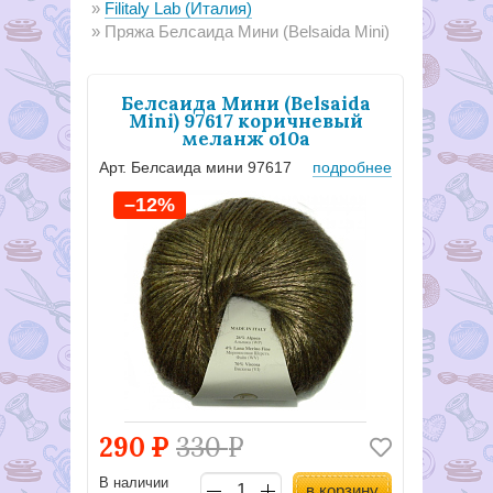
Filitaly Lab (Италия)
Пряжа Белсаида Мини (Belsaida Mini)
Белсаида Мини (Belsaida
Mini) 97617 коричневый
меланж о10а
Арт. Белсаида мини 97617
подробнее
–12%
290
Р
330
Р
В наличии
в корзину