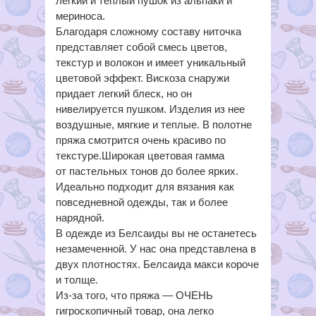
легкий и теплый пушок из альпаки и
мериноса.
Благодаря сложному составу ниточка
представляет собой смесь цветов,
текстур и волокон и имеет уникальный
цветовой эффект. Вискоза снаружи
придает легкий блеск, но он
нивелируется пушком. Изделия из нее
воздушные, мягкие и теплые. В полотне
пряжа смотрится очень красиво по
текстуре.Широкая цветовая гамма
от пастельных тонов до более ярких.
Идеально подходит для вязания как
повседневной одежды, так и более
нарядной.
В одежде из Белсаиды вы не останетесь
незамеченной. У нас она представлена в
двух плотностях. Белсаида макси короче
и толще.
Из-за того, что пряжа — ОЧЕНЬ
гигроскопичный товар, она легко