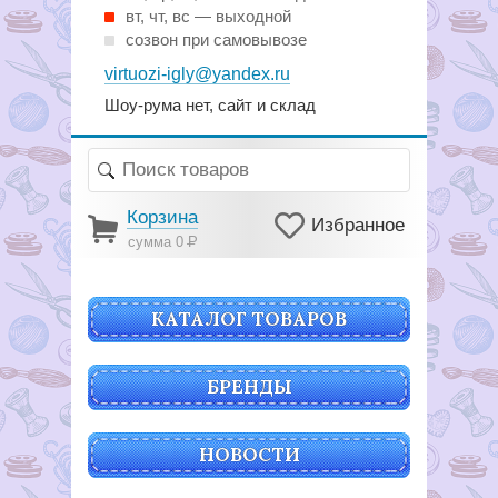
вт, чт, вс — выходной
созвон при самовывозе
virtuozi-igly@yandex.ru
Шоу-рума нет, сайт и склад
Корзина
Избранное
сумма 0
Р
КАТАЛОГ ТОВАРОВ
БРЕНДЫ
НОВОСТИ