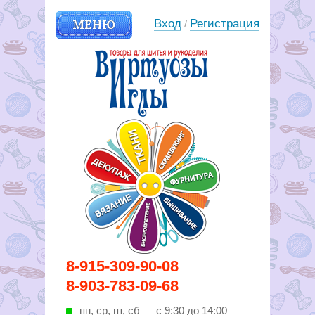
МЕНЮ
Вход
Регистрация
/
Вирутозы иглы. Товары для
8-915-309-90-08
шитья и рукоделья
8-903-783-09-68
пн, ср, пт, cб — с 9:30 до 14:00