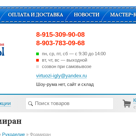
ОПЛАТА И ДОСТАВКА
НОВОСТИ
МАСТЕР-
8-915-309-90-08
8-903-783-09-68
пн, ср, пт, cб — с 9:30 до 14:00
вт, чт, вс — выходной
созвон при самовывозе
virtuozi-igly@yandex.ru
Шоу-рума нет, сайт и склад
кции
с
миран
Рукоделие
Фоамиран