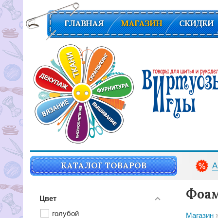
ГЛАВНАЯ
МАГАЗИН
СКИДКИ
Вирутозы иглы. Товары для шитья и рукоделья
КАТАЛОГ ТОВАРОВ
А
Фоа
Цвет
голубой
Магазин