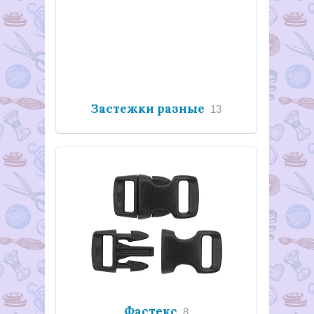
Застежки разные
13
Фастекс
8