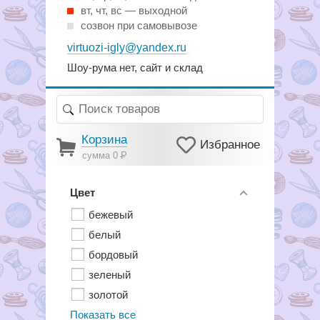
вт, чт, вс — выходной
созвон при самовывозе
virtuozi-igly@yandex.ru
Шоу-рума нет, сайт и склад
Корзина
Избранное
сумма 0
Р
Цвет
бежевый
белый
бордовый
зеленый
золотой
Показать все