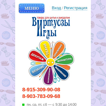
МЕНЮ
Вход
Регистрация
/
Вирутозы иглы. Товары для
8-915-309-90-08
шитья и рукоделья
8-903-783-09-68
пн, ср, пт, cб — с 9:30 до 14:00