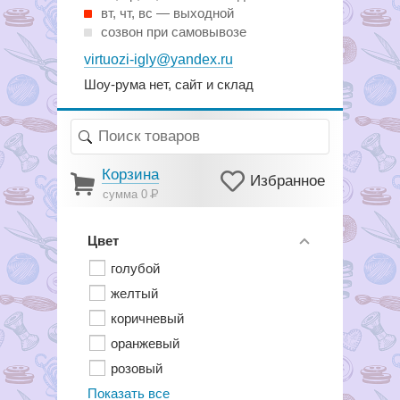
вт, чт, вс — выходной
созвон при самовывозе
virtuozi-igly@yandex.ru
Шоу-рума нет, сайт и склад
Корзина
Избранное
сумма 0
Р
Цвет
голубой
желтый
коричневый
оранжевый
розовый
Показать все