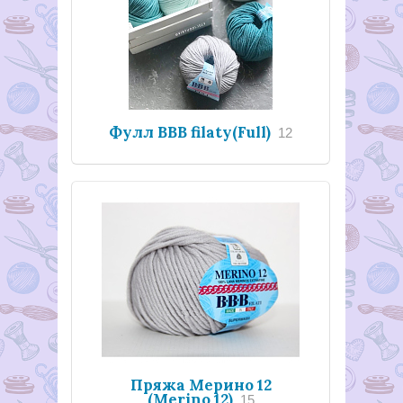
Фулл BBB filaty(Full)
12
Пряжа Мерино 12
(Merino 12)
15