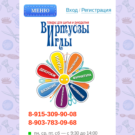
МЕНЮ
Вход
Регистрация
/
Вирутозы иглы. Товары для
8-915-309-90-08
шитья и рукоделья
8-903-783-09-68
пн, ср, пт, cб — с 9:30 до 14:00