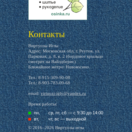
livemaster.ru
Контакты
Виртуозы Иглы
Адрес: Московская обл, г. Реутов, ул.
Парковая, д. 8, к. 2 (бордовое крыльцо
смотрит на Вайлдберис)
Ближайшее метро: Новокосино.
Тел.: 8-915-309-90-08
Тел.: 8-903-783-09-68
email:
virtuozi-igly@yandex.ru
Время работы:
пн,
ср, пт, cб — с 9:30 до 14:00
вт,
чт, вс — выходной
© 2016–2026 Виртуозы иглы