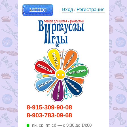
МЕНЮ
Вход
Регистрация
/
Вирутозы иглы. Товары для
8-915-309-90-08
шитья и рукоделья
8-903-783-09-68
пн, ср, пт, cб — с 9:30 до 14:00