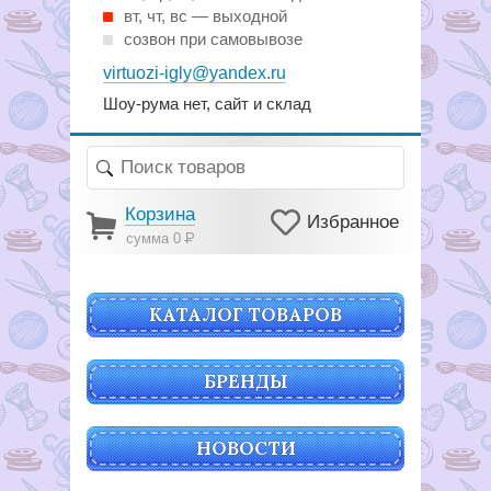
вт, чт, вс — выходной
созвон при самовывозе
virtuozi-igly@yandex.ru
Шоу-рума нет, сайт и склад
Корзина
Избранное
сумма 0
Р
КАТАЛОГ ТОВАРОВ
БРЕНДЫ
НОВОСТИ