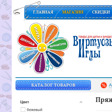
ГЛАВНАЯ
МАГАЗИН
СКИДКИ
Вирутозы иглы. Товары для шитья и рукоделья
КАТАЛОГ ТОВАРОВ
А
Пряж
Цвет
бежевый