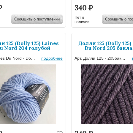
Р
340
Р
Нет в
Сообщить о поступлении
Сообщить о по
наличии
и 125 (Dolly 125) Laines
Долли 125 (Dolly 125)
u Nord 204 голубой
Du Nord 205 бакл
Арт. Laines Du Nord - Dolly 125 Долли 125 - 204
подробнее
Арт. Долли 125 - 205баклажан