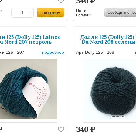
Р
340
Р
ии
Нет в
в корзину
Сообщить о по
наличии
и 125 (Dolly 125) Laines
Долли 125 (Dolly 125)
u Nord 207 петроль
Du Nord 208 зелен
ли 125 - 207
подробнее
Арт. Dolly 125 - 208
Р
340
Р