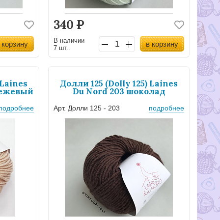
340
Р
В наличии
 корзину
в корзину
7 шт..
 Laines
Долли 125 (Dolly 125) Laines
бежевый
Du Nord 203 шоколад
подробнее
Арт. Долли 125 - 203
подробнее