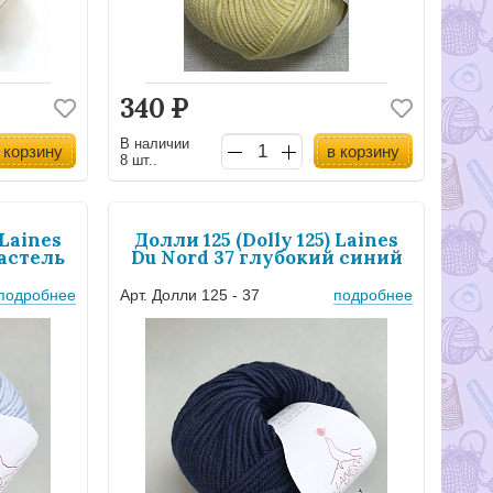
340
Р
В наличии
 корзину
в корзину
8 шт..
 Laines
Долли 125 (Dolly 125) Laines
пастель
Du Nord 37 глубокий синий
подробнее
Арт. Долли 125 - 37
подробнее