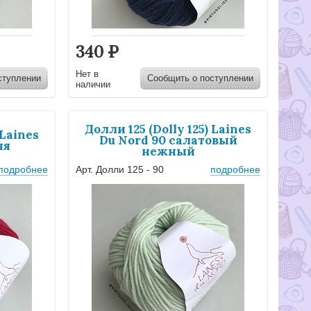
340
Р
Нет в
ступлении
Сообщить о поступлении
наличии
Долли 125 (Dolly 125) Laines
 Laines
Du Nord 90 салатовый
ня
нежный
подробнее
Арт. Долли 125 - 90
подробнее