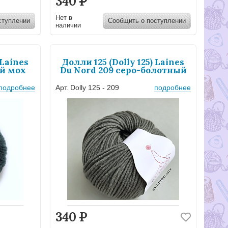
340
Р
Нет в
ступлении
Сообщить о поступлении
наличии
 Laines
Долли 125 (Dolly 125) Laines
ый мох
Du Nord 209 серо-болотный
подробнее
Арт. Dolly 125 - 209
подробнее
340
Р