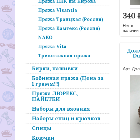
Пряжа ПНК им Кирова
Пряжа Visantia
340
Пряжа Троицкая (Россия)
Нет в
Пряжа Камтекс (Россия)
наличии
NAKO
Пряжа Vita
Долл
Du
Трикотажная пряжа
Бирки, нашивки
Арт. Дол
Бобинная пряжа (Цена за
1 грамм!!!)
Пряжа ЛЮРЕКС,
ПАЙЕТКИ
Наборы для вязания
Наборы спиц и крючков
Спицы
Крючки