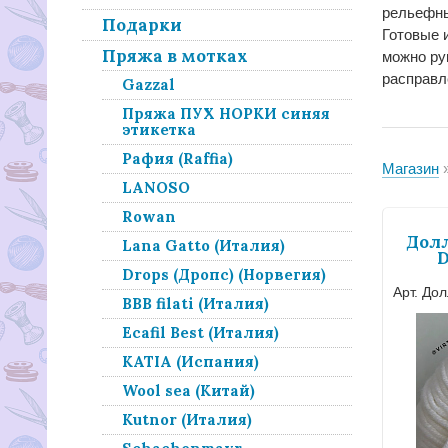
рельефны
Подарки
Готовые 
Пряжа в мотках
можно ру
расправл
Gazzal
Пряжа ПУХ НОРКИ синяя
этикетка
Рафия (Raffia)
Магазин
LANOSO
Rowan
Долл
Lana Gatto (Италия)
D
Drops (Дропс) (Норвегия)
Арт. Дол
BBB filati (Италия)
Ecafil Best (Италия)
KATIA (Испания)
Wool sea (Китай)
Kutnor (Италия)