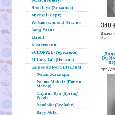
Schachenmayr
Himalaya (Хималая)
Michell (Перу)
Weltus (хлопок) Италия
340
Lang Yarns
В налич
Etrofil
8 шт..
Austermann
SCHOPPEL (Германия)
Долл
Du No
Filitaly Lab (Италия)
пе
Laines du Nord (Италия)
Арт. Дол
Фэшн Жаккард
Poema Mohair (Поэма
Мохер)
Спринг Вул (Spring
Wool)
Экобэби (EcoBaby)
Baby Milk