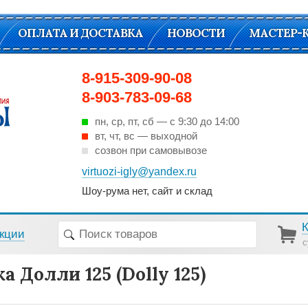
ОПЛАТА И ДОСТАВКА
НОВОСТИ
МАСТЕР-
8-915-309-90-08
8-903-783-09-68
пн, ср, пт, cб — с 9:30 до 14:00
вт, чт, вс — выходной
созвон при самовывозе
virtuozi-igly@yandex.ru
Шоу-рума нет, сайт и склад
кции
с
а Долли 125 (Dolly 125)