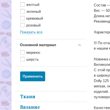
желтый
Состав —
Вес — 50
зеленый
Длина ни
кремовый
Рекоменд
розовый
Показать все
Характер
!!! По от
Основной материал
в нашем 
меринос
Новинка 
шерсть
Великоле
С этой п
в широку
Dolly 12
мягкая, 
изделий.
Ткани
пуловеро
Вязание
Качестве