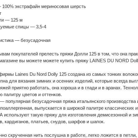
 100% экстрафайн мериносовая шерсть
г
ти — 125 м
уемые спицы — 3,5-4
истика — безусадочная
зывам покупателей прелесть пряжи Долли 125 в том, что она прак
магазине вы можете можете купить пряжу LAINES DU NORD Doll
фирмы Laines Du Nord Dolly 125 создана из самых тонких волоко
пна для вязания зимних и осенних изделий, которые всегда выгл
ряжей приятно работать, она хороша и в глади и в аранах. Техн
ю палитру цветов и оттенков.
5 — популярная безусадочная пряжа итальянского производства и
гипоаллергенная, выпускается в широкой палитре классических и
 А используют такую пряжу для изготовления демисезонной и зи
в, кардиганов, платьев, снудов, шарфов и шапок.
нно скрученная нить послушна в работе, легко ложится в петли