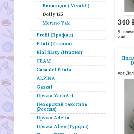
Вивальди ( Vivaldi)
Dolly 125
340
Merino Yak
В налич
Profil (Профил)
6 шт..
Filati (Италия)
Rial filaty (Италия)
Долл
СЕАМ
D
Casa del Filato
Арт. Дол
ALPINA
Gazzal
Пряжа YarnArt
Пехорский текстиль
(Россия)
Пряжа Adelia
Пряжа Alize (Турция)