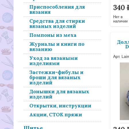
340
Приспособления для
вязания
Нет в
Средства для стирки
наличии
вязаных изделий
Помпоны из меха
Долл
Журналы и книги по
D
вязанию
Уход за вязаными
изделиями
Застежки-фибулы и
броши для вязаных
изделий
Донышки для вязаных
изделий
Открытки, инструкции
Акции, СТОК пряжи
Шитье