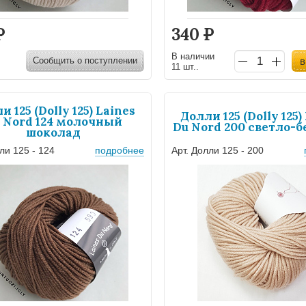
Р
340
Р
В наличии
Сообщить о поступлении
в
11 шт..
и 125 (Dolly 125) Laines
Долли 125 (Dolly 125)
 Nord 124 молочный
Du Nord 200 светло-
шоколад
ли 125 - 124
подробнее
Арт. Долли 125 - 200