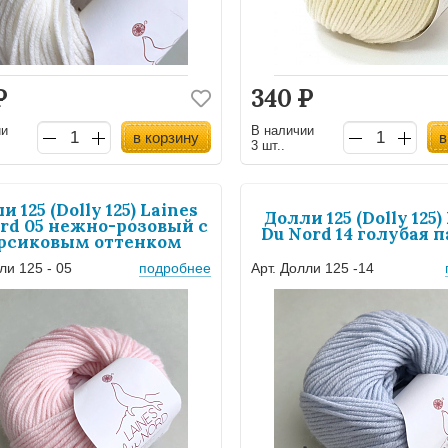
Р
340
Р
ии
В наличии
в корзину
в
3 шт..
и 125 (Dolly 125) Laines
Долли 125 (Dolly 125)
rd 05 нежно-розовый с
Du Nord 14 голубая 
рсиковым оттенком
ли 125 - 05
подробнее
Арт. Долли 125 -14