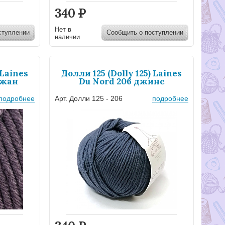
340
Р
Нет в
ступлении
Сообщить о поступлении
наличии
 Laines
Долли 125 (Dolly 125) Laines
ажан
Du Nord 206 джинс
подробнее
Арт. Долли 125 - 206
подробнее