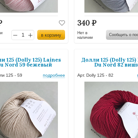
Р
340
Р
ии
Нет в
в корзину
Сообщить о по
наличии
и 125 (Dolly 125) Laines
Долли 125 (Dolly 125)
u Nord 59 бежевый
Du Nord 82 виш
ли 125 - 59
подробнее
Арт. Dolly 125 - 82