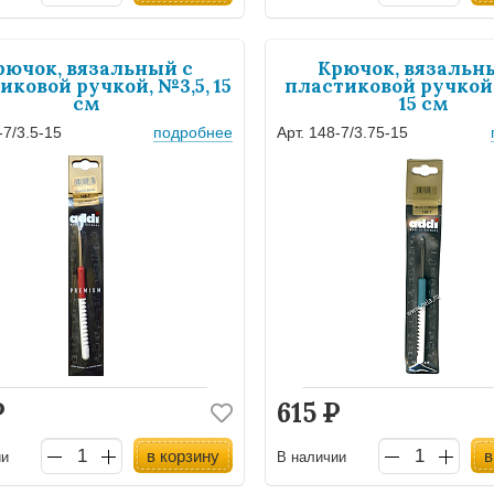
рючок, вязальный с
Крючок, вязальн
иковой ручкой, №3,5, 15
пластиковой ручкой,
см
15 см
-7/3.5-15
подробнее
Арт. 148-7/3.75-15
Р
615
Р
в корзину
в
ии
В наличии