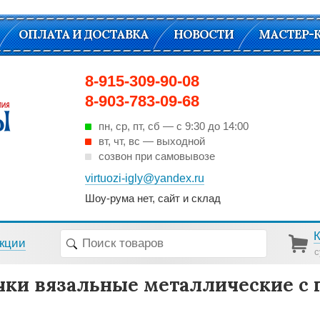
ОПЛАТА И ДОСТАВКА
НОВОСТИ
МАСТЕР-
8-915-309-90-08
8-903-783-09-68
пн, ср, пт, cб — с 9:30 до 14:00
вт, чт, вс — выходной
созвон при самовывозе
virtuozi-igly@yandex.ru
Шоу-рума нет, сайт и склад
кции
с
ки вязальные металлические с п