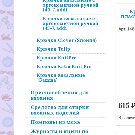
Крючки вязальные с
эргономичной ручкой
140-7, addi
К
плас
Крючки вязальные с
эргономичной ручкой
145-7, addi
Арт. 148
Крючки Clover (Япония)
Крючки Tulip
Крючки KnitPro
Крючки Katia Knit Pro
Крючки вязальные
"Gamma"
Приспособления для
вязания
615
Средства для стирки
вязаных изделий
В налич
Помпоны из меха
Журналы и книги по