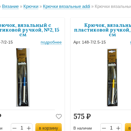
Вязание
Крючки
Крючки вязальные addi
Крючки вязальные металлически
рючок, вязальный с
Крючок, вязальн
тиковой ручкой, №2, 15
пластиковой ручкой, 
см
см
-7/2-15
подробнее
Арт. 148-7/2.5-15
Р
575
Р
в корзину
в
ии
В наличии