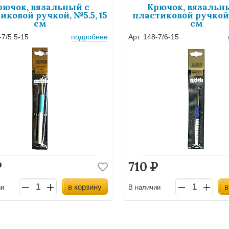
рючок, вязальный с
Крючок, вязальн
иковой ручкой, №5.5, 15
пластиковой ручкой,
см
см
-7/5.5-15
подробнее
Арт. 148-7/6-15
Р
710
Р
в корзину
в
ии
В наличии