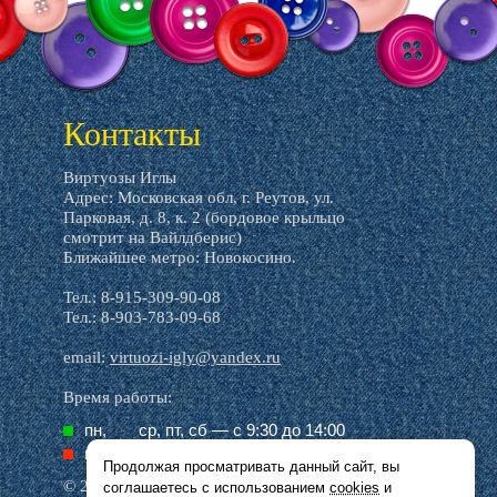
Контакты
Виртуозы Иглы
Адрес: Московская обл, г. Реутов, ул.
Парковая, д. 8, к. 2 (бордовое крыльцо
смотрит на Вайлдберис)
Ближайшее метро: Новокосино.
Тел.: 8-915-309-90-08
Тел.: 8-903-783-09-68
email:
virtuozi-igly@yandex.ru
Время работы:
пн,
ср, пт, cб — с 9:30 до 14:00
вт,
чт, вс — выходной
Продолжая просматривать данный сайт, вы
© 2016–2026 Виртуозы иглы
соглашаетесь с использованием
cookies
и