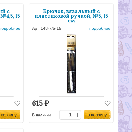
ый с
Крючок, вязальный с
№4,5, 15
пластиковой ручкой, №5, 15
см
подробнее
Арт. 148-7/5-15
подробнее
615
Р
 корзину
в корзину
В наличии