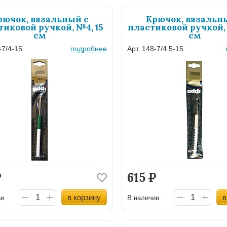
рючок, вязальный с
Крючок, вязальн
тиковой ручкой, №4, 15
пластиковой ручкой, 
см
см
-7/4-15
подробнее
Арт. 148-7/4.5-15
Р
615
Р
в корзину
в
ии
В наличии