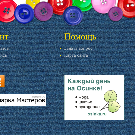
нт
Помощь
казов
Задать вопрос
пись
Карта сайта
ru
u
livemaster.ru