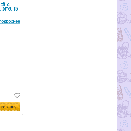
ый с
 №6, 15
подробнее
 корзину