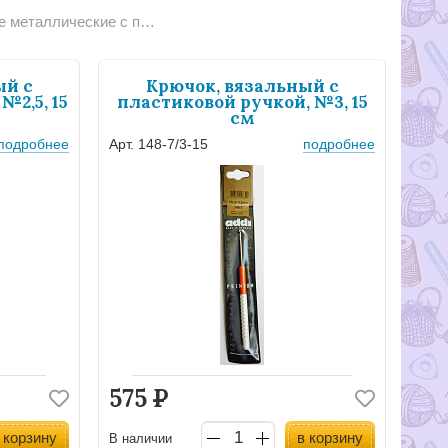
е с пластиковой ручкой 148-7, addi
ый с
Крючок, вязальный с
№2,5, 15
пластиковой ручкой, №3, 15
см
подробнее
Арт. 148-7/3-15
подробнее
575
Р
 корзину
в корзину
В наличии