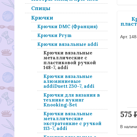
Спицы
Крючки
К
пласт
Крючки DMC (Франция)
Крючки Prym
Арт. 148
Крючки вязальные addi
Крючки вязальные
металлические с
пластиковой ручкой
148-7, addi
Крючки вязальные
алюминиевые
addiDuett 230-7, addi
Крючки для вязания в
технике нукинг
Knooking-Set
575
Крючки вязальные
металлические
экстратонкие с ручкой
В налич
113-7, addi