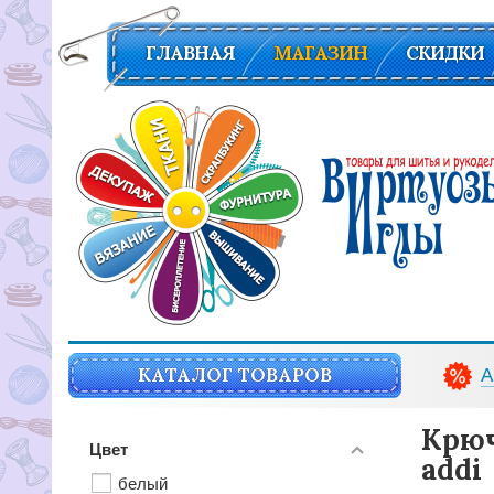
ГЛАВНАЯ
МАГАЗИН
СКИДКИ
Вирутозы иглы. Товары для шитья и рукоделья
КАТАЛОГ ТОВАРОВ
А
Крюч
Цвет
addi
белый