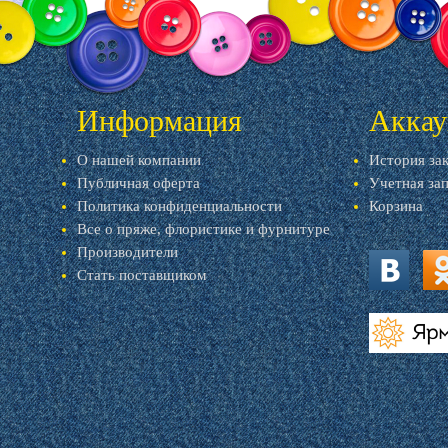
Информация
Аккау
О нашей компании
История за
Публичная оферта
Учетная за
Политика конфиденциальности
Корзина
Все о пряже, флористике и фурнитуре
Производители
Стать поставщиком
vk.com
ok.
livemaster.r