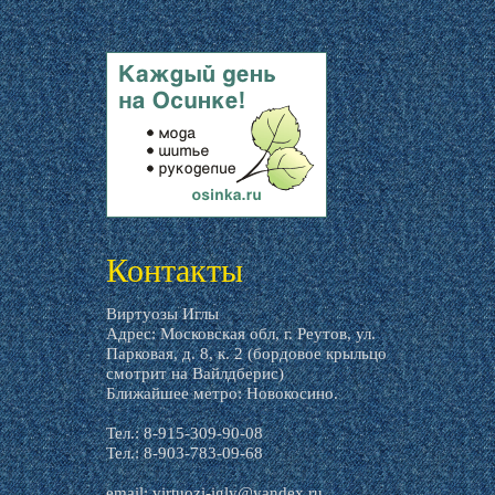
livemaster.ru
Контакты
Виртуозы Иглы
Адрес: Московская обл, г. Реутов, ул.
Парковая, д. 8, к. 2 (бордовое крыльцо
смотрит на Вайлдберис)
Ближайшее метро: Новокосино.
Тел.: 8-915-309-90-08
Тел.: 8-903-783-09-68
email:
virtuozi-igly@yandex.ru