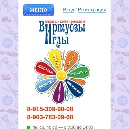
МЕНЮ
Вход
Регистрация
/
Вирутозы иглы. Товары для
8-915-309-90-08
шитья и рукоделья
8-903-783-09-68
пн, ср, пт, cб — с 9:30 до 14:00