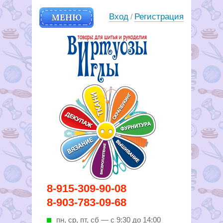
МЕНЮ
Вход
Регистрация
/
Вирутозы иглы. Товары для
8-915-309-90-08
шитья и рукоделья
8-903-783-09-68
пн, ср, пт, cб — с 9:30 до 14:00