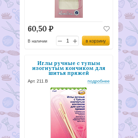
60,50
Р
в корзину
В наличии
Иглы ручные с тупым
изогнутым кончиком для
шитья пряжей
Арт. 211.В
подробнее