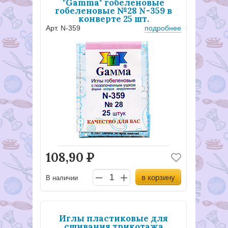
"Gamma" гобеленовые
гобеленовые №28 N-359 в
конверте 25 шт.
Арт. N-359
подробнее
108,90
Р
в корзину
В наличии
Иглы пластиковые для
сшивания трикотажа