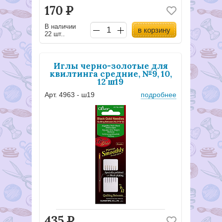
170
Р
В наличии
в корзину
22 шт..
Иглы черно-золотые для
квилтинга средние, №9, 10,
12 ш19
Арт. 4963 - ш19
подробнее
435
Р