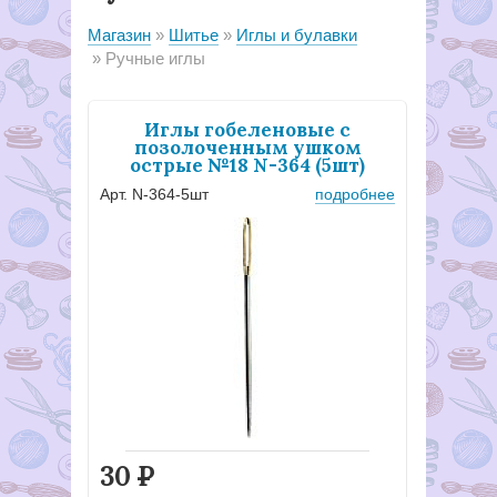
Магазин
Шитье
Иглы и булавки
Ручные иглы
Иглы гобеленовые с
позолоченным ушком
острые №18 N-364 (5шт)
Арт. N-364-5шт
подробнее
30
Р