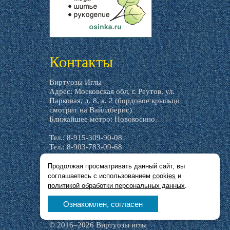
livemaster.ru
Контакты
Виртуозы Иглы
Адрес: Московская обл, г. Реутов, ул.
Парковая, д. 8, к. 2 (бордовое крыльцо
смотрит на Вайлдберис)
Ближайшее метро: Новокосино.
Тел.: 8-915-309-90-08
Тел.: 8-903-783-09-68
email:
virtuozi-igly@yandex.ru
Продолжая просматривать данный сайт, вы
соглашаетесь с использованием
cookies
и
Время работы:
политикой обработки персональных данных
.
пн,
ср, пт, cб — с 9:30 до 14:00
Ознакомлен, согласен
вт,
чт, вс — выходной
© 2016–2026 Виртуозы иглы