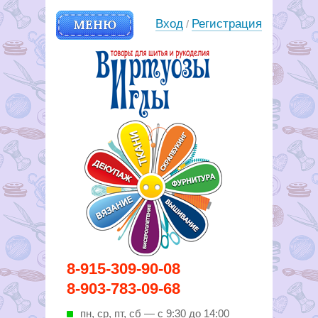
МЕНЮ
Вход
Регистрация
/
Вирутозы иглы. Товары для
8-915-309-90-08
шитья и рукоделья
8-903-783-09-68
пн, ср, пт, cб — с 9:30 до 14:00