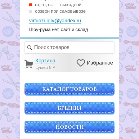
вт, чт, вс — выходной
созвон при самовывозе
virtuozi-igly@yandex.ru
Шоу-рума нет, сайт и склад
Корзина
Избранное
сумма 0
Р
КАТАЛОГ ТОВАРОВ
БРЕНДЫ
НОВОСТИ