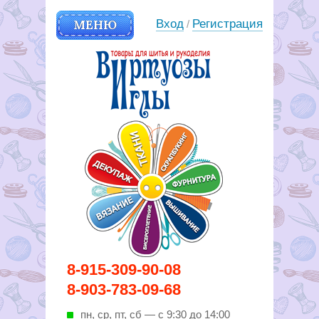
МЕНЮ
Вход
Регистрация
/
Вирутозы иглы. Товары для
8-915-309-90-08
шитья и рукоделья
8-903-783-09-68
пн, ср, пт, cб — с 9:30 до 14:00