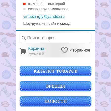
вт, чт, вс — выходной
созвон при самовывозе
virtuozi-igly@yandex.ru
Шоу-рума нет, сайт и склад
Корзина
Избранное
сумма 0
Р
КАТАЛОГ ТОВАРОВ
БРЕНДЫ
НОВОСТИ