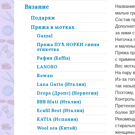
Вязание
Название
малые гр
Подарки
Состав п
Дополнит
Пряжа в мотках
за ними 
Gazzal
Ниточка 
Пряжа ПУХ НОРКИ синяя
и маленьк
этикетка
Пряжа пр
Рафия (Raffia)
с примен
Вес мотка
LANOSO
На пару 
Rowan
Из-за тог
Lana Gatto (Италия)
так назы
Поэтому,
Drops (Дропс) (Норвегия)
Контроль
BBB filati (Италия)
Претензи
Ecafil Best (Италия)
более 30
KATIA (Испания)
Рекоменд
стиральн
Wool sea (Китай)
женщины -