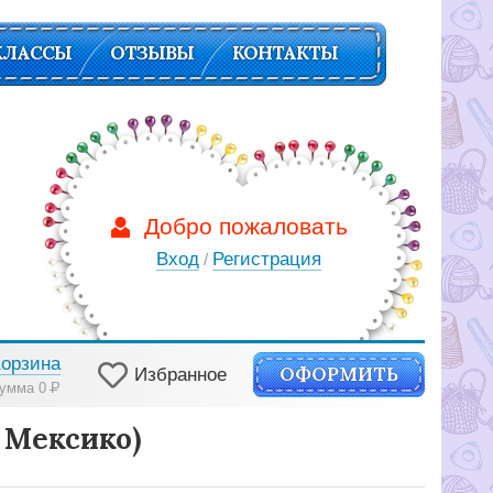
КЛАССЫ
ОТЗЫВЫ
КОНТАКТЫ
Добро пожаловать
Вход
Регистрация
/
Корзина
ОФОРМИТЬ
Избранное
умма 0
Р
 Мексико)