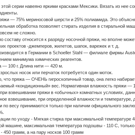
 этой серии навеяно яркими красками Мексики. Вязать из нее со
адиенты.
ряжи — 75% мериносовой шерсти и 25% полиамида. Это объясняе
ельная обработка позволяет стирать изделия в стиральной маш
совсем не сложно.
по составу относится к разряду носочной пряжи, но вполне мож
их проектов -джемперов, жилетов, шапок, варежек и т. д.
оизводится в Германии в Schoeller Stahl — филиале фирмы Aust
ением минимума химических реагентов.
 — 100 г. Длина нити — 420 м.
взрослых носок или перчаток потребуется один моток.
о, что пряжа — ОЧЕНЬ гигроскопичный товар, она легко набирает
ваемый «кондиционный» вес. Нормативная влажность пряжи — 
 при взвешивании пряжи в «обычных» комнатных условиях, данны
ное взвешивание, при определенной влажности и температуре, д
и по весу принимаются только при наличии официального заклю
%.
ации по уходу - Мягкая стирка при максимальной температуре 4
ой машине, максимальная температура подошвы - 110 С, только с
 450 грамм, а на пару носков 100 грамм