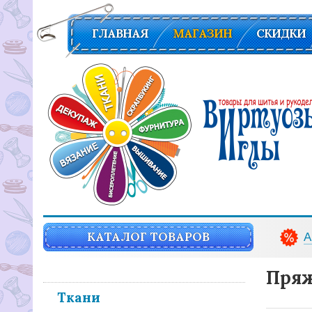
ГЛАВНАЯ
МАГАЗИН
СКИДКИ
Вирутозы иглы. Товары для шитья и рукоделья
КАТАЛОГ ТОВАРОВ
А
Пряж
Ткани