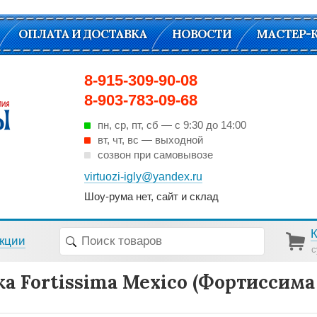
ОПЛАТА И ДОСТАВКА
НОВОСТИ
МАСТЕР-
8-915-309-90-08
8-903-783-09-68
пн, ср, пт, cб — с 9:30 до 14:00
вт, чт, вс — выходной
созвон при самовывозе
virtuozi-igly@yandex.ru
Шоу-рума нет, сайт и склад
кции
с
а Fortissima Mexico (Фортиссима