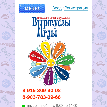
МЕНЮ
Вход
Регистрация
/
Вирутозы иглы. Товары для
8-915-309-90-08
шитья и рукоделья
8-903-783-09-68
пн, ср, пт, cб — с 9:30 до 14:00