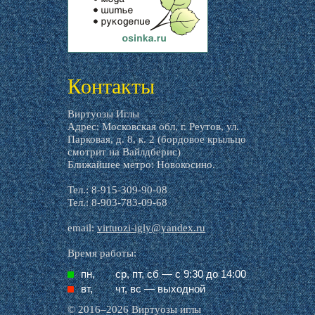
livemaster.ru
Контакты
Виртуозы Иглы
Адрес: Московская обл, г. Реутов, ул.
Парковая, д. 8, к. 2 (бордовое крыльцо
смотрит на Вайлдберис)
Ближайшее метро: Новокосино.
Тел.: 8-915-309-90-08
Тел.: 8-903-783-09-68
email:
virtuozi-igly@yandex.ru
Время работы:
пн,
ср, пт, cб — с 9:30 до 14:00
вт,
чт, вс — выходной
© 2016–2026 Виртуозы иглы