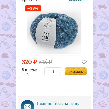
–38%
320
Р
515
Р
В наличии
в корзину
4 шт..
Подпишитесь на нашу