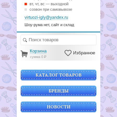
вт, чт, вс — выходной
созвон при самовывозе
virtuozi-igly@yandex.ru
Шоу-рума нет, сайт и склад
Корзина
Избранное
сумма 0
Р
КАТАЛОГ ТОВАРОВ
БРЕНДЫ
НОВОСТИ