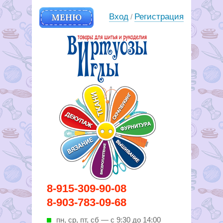
МЕНЮ
Вход
Регистрация
/
Вирутозы иглы. Товары для
8-915-309-90-08
шитья и рукоделья
8-903-783-09-68
пн, ср, пт, cб — с 9:30 до 14:00