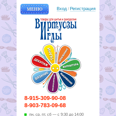
МЕНЮ
Вход
Регистрация
/
Вирутозы иглы. Товары для
8-915-309-90-08
шитья и рукоделья
8-903-783-09-68
пн, ср, пт, cб — с 9:30 до 14:00