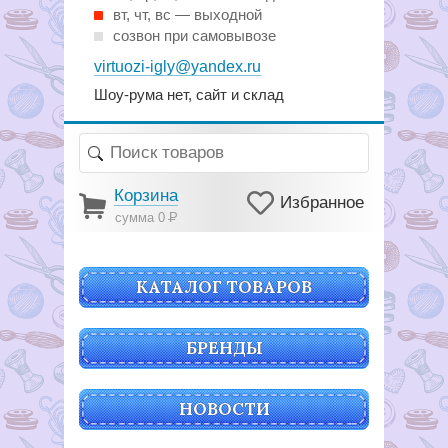
вт, чт, вс — выходной
созвон при самовывозе
virtuozi-igly@yandex.ru
Шоу-рума нет, сайт и склад
Корзина
Избранное
сумма 0
Р
КАТАЛОГ ТОВАРОВ
БРЕНДЫ
НОВОСТИ