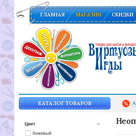
ГЛАВНАЯ
МАГАЗИН
СКИДКИ
Вирутозы иглы. Товары для шитья и рукоделья
КАТАЛОГ ТОВАРОВ
А
Неоп
Цвет
бежевый