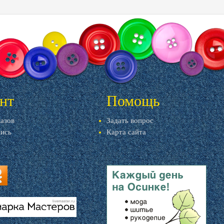
нт
Помощь
казов
Задать вопрос
пись
Карта сайта
ru
u