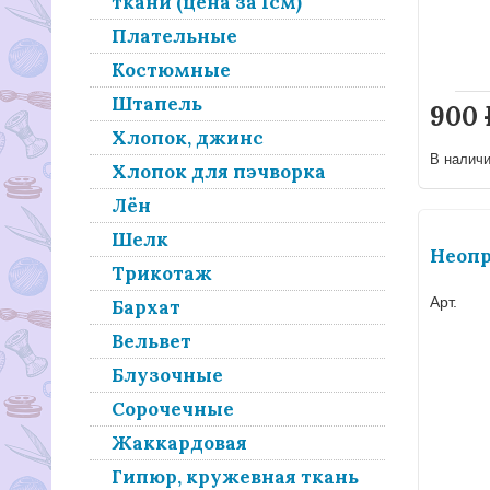
ткани (цена за 1см)
Плательные
Костюмные
Штапель
900
Хлопок, джинс
В налич
Хлопок для пэчворка
Лён
Шелк
Неопр
Трикотаж
Арт.
Бархат
Вельвет
Блузочные
Сорочечные
Жаккардовая
Гипюр, кружевная ткань