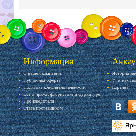
Информация
Аккау
О нашей компании
История за
Публичная оферта
Учетная за
Политика конфиденциальности
Корзина
Все о пряже, флористике и фурнитуре
Производители
Стать поставщиком
vk.com
ok.
livemaster.r