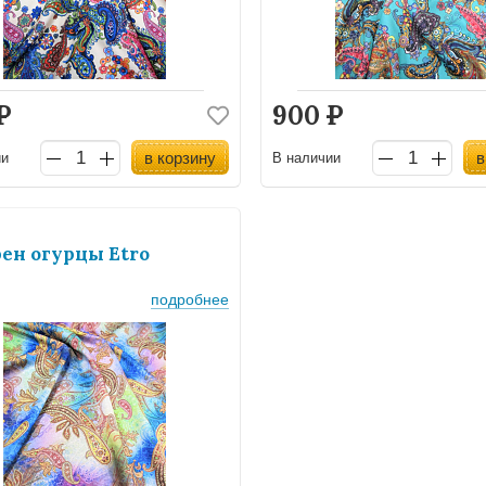
Р
900
Р
в корзину
в
ии
В наличии
ен огурцы Etro
подробнее