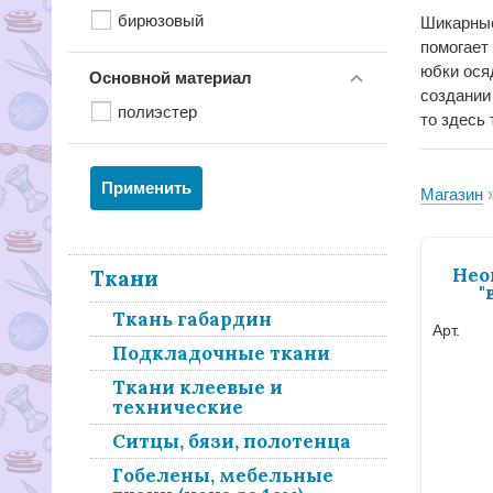
бирюзовый
Шикарные
помогает
юбки ося
Основной материал
создании
полиэстер
то здесь
Магазин
Нео
Ткани
"
Ткань габардин
Арт.
Подкладочные ткани
Ткани клеевые и
технические
Ситцы, бязи, полотенца
Гобелены, мебельные