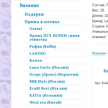
Вязание
Состав: 
Вес: 25
Подарки
Длина: 1
Бренд: La
Пряжа в мотках
Страна: 
Gazzal
Уникальн
Пряжа ПУХ НОРКИ синяя
освежит. 
этикетка
Рафия (Raffia)
LANOSO
Магазин
Rowan
Lana Gatto (Италия)
Б
Drops (Дропс) (Норвегия)
BBB filati (Италия)
Арт. Бэ
Ecafil Best (Италия)
KATIA (Испания)
Wool sea (Китай)