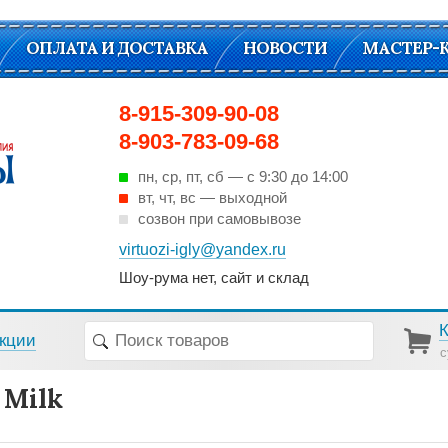
ОПЛАТА И ДОСТАВКА
НОВОСТИ
МАСТЕР-
8-915-309-90-08
8-903-783-09-68
пн, ср, пт, cб — с 9:30 до 14:00
вт, чт, вс — выходной
созвон при самовывозе
virtuozi-igly@yandex.ru
Шоу-рума нет, сайт и склад
кции
с
 Milk