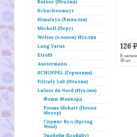
Kutnor (Италия)
Schachenmayr
Himalaya (Хималая)
Michell (Перу)
Weltus (хлопок) Италия
126
Lang Yarns
Etrofil
В налич
30 шт..
Austermann
SCHOPPEL (Германия)
Filitaly Lab (Италия)
Laines du Nord (Италия)
Фэшн Жаккард
Poema Mohair (Поэма
Мохер)
Спринг Вул (Spring
Wool)
Экобэби (EcoBaby)