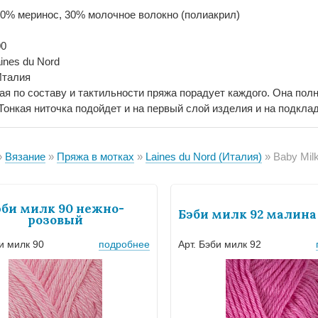
70% меринос, 30% молочное волокно (полиакрил)
00
ines du Nord
Италия
ая по составу и тактильности пряжа порадует каждого. Она пол
Тонкая ниточка подойдет и на первый слой изделия и на подклад
Вязание
Пряжа в мотках
Laines du Nord (Италия)
Baby Mil
эби милк 90 нежно-
Бэби милк 92 малина
розовый
би милк 90
подробнее
Арт. Бэби милк 92