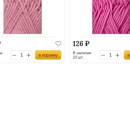
Р
126
Р
ии
В наличии
в корзину
в
10 шт..