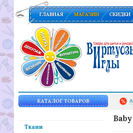
ГЛАВНАЯ
МАГАЗИН
СКИДКИ
Вирутозы иглы. Товары для шитья и рукоделья
КАТАЛОГ ТОВАРОВ
А
Baby
Ткани