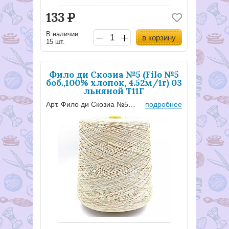
133
Р
В наличии
в корзину
15 шт.
Фило ди Скозиа №5 (Filo №5
боб.,100% хлопок, 4.52м/1г) 03
льняной Т11Г
Арт. Фило ди Скозиа №5 - 3
подробнее