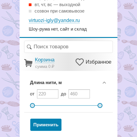
вт, чт, вс — выходной
созвон при самовывозе
virtuozi-igly@yandex.ru
Шоу-рума нет, сайт и склад
Корзина
Избранное
сумма 0
Р
Длина нити, м
от
до