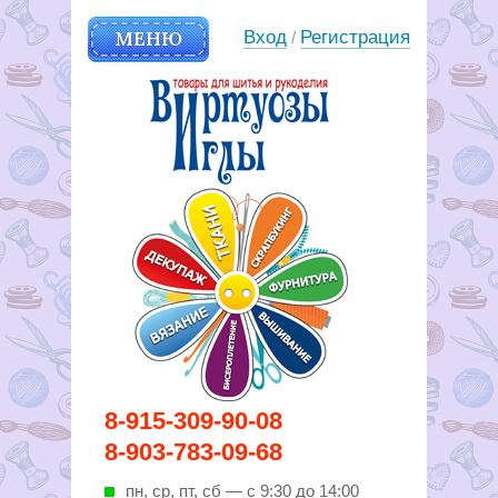
МЕНЮ
Вход
Регистрация
/
Вирутозы иглы. Товары для
8-915-309-90-08
шитья и рукоделья
8-903-783-09-68
пн, ср, пт, cб — с 9:30 до 14:00