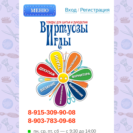
МЕНЮ
Вход
Регистрация
/
Вирутозы иглы. Товары для
8-915-309-90-08
шитья и рукоделья
8-903-783-09-68
пн, ср, пт, cб — с 9:30 до 14:00