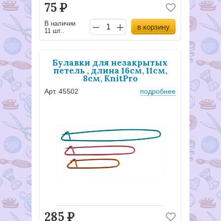
75
Р
В наличии
в корзину
11 шт..
Булавки для незакрытых
петель , длина 16см, 11см,
8см, KnitPro
Арт. 45502
подробнее
285
Р