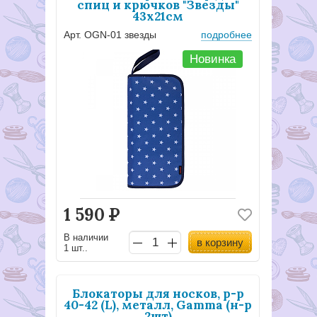
спиц и крючков "Звезды"
43х21см
Арт. OGN-01 звезды
подробнее
Новинка
1 590
Р
В наличии
в корзину
1 шт..
Блокаторы для носков, р-р
40-42 (L), металл, Gamma (н-р
2шт)