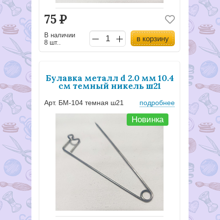
75
Р
В наличии
в корзину
8 шт..
Булавка металл d 2.0 мм 10.4
см темный никель ш21
Арт. БМ-104 темная ш21
подробнее
Новинка