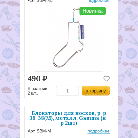
Арт. SBM-ХL
подробнее
Новинка
490
Р
В наличии
в корзину
2 шт..
Блокаторы для носков, р-р
36-38(М), металл, Gamma (н-
р 2шт)
Арт. SBM-М
подробнее