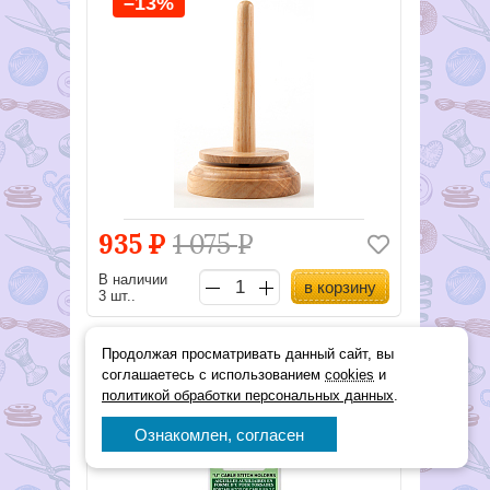
–13%
935
Р
1 075
Р
В наличии
в корзину
3 шт..
Продолжая просматривать данный сайт, вы
ДЕРЖАТЕЛЬ СТЕЖКОВ (3ШТ)
соглашаетесь с использованием
cookies
и
CLOVER Ш22
политикой обработки персональных данных
.
Арт. 341U
подробнее
Ознакомлен, согласен