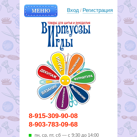
МЕНЮ
Вход
Регистрация
/
Вирутозы иглы. Товары для
8-915-309-90-08
шитья и рукоделья
8-903-783-09-68
пн, ср, пт, cб — с 9:30 до 14:00