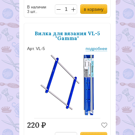
В наличии
в корзину
3 шт..
Вилка для вязания VL-5
"Gamma"
Арт. VL-5
подробнее
220
Р