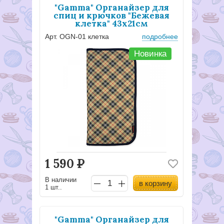
"Gamma" Органайзер для
спиц и крючков "Бежевая
клетка" 43х21см
Арт. OGN-01 клетка
подробнее
Новинка
1 590
Р
В наличии
в корзину
1 шт..
"Gamma" Органайзер для