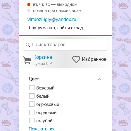
вт, чт, вс — выходной
созвон при самовывозе
virtuozi-igly@yandex.ru
Шоу-рума нет, сайт и склад
Корзина
Избранное
сумма 0
Р
Цвет
бежевый
белый
бирюзовый
бордовый
голубой
Показать все