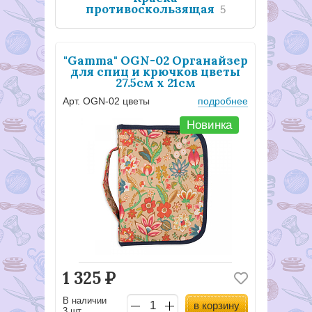
противоскользящая
5
"Gamma" OGN-02 Органайзер
для спиц и крючков цветы
27.5см х 21см
Арт. OGN-02 цветы
подробнее
Новинка
1 325
Р
В наличии
в корзину
3 шт..