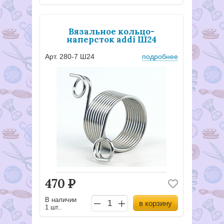
Вязальное кольцо-
наперсток addi Ш24
Арт. 280-7 Ш24
подробнее
470
Р
В наличии
в корзину
1 шт..