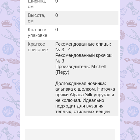
Ширина,
0
см
Высота,
0
см
Кол-во в
0
упаковке
Краткое
Рекомендованные спицы:
описание
№ 3 - 4
Рекомендованный крючок:
№ 3
Производитель: Michell
(Перу)
Долгожданная новинка:
альпака с шелком. Ниточка
пряжи Alpaca Silk упругая и
не колючая. Идеально
подходит для вязания
теплых, стильных вещей