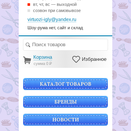
вт, чт, вс — выходной
созвон при самовывозе
virtuozi-igly@yandex.ru
Шоу-рума нет, сайт и склад
Корзина
Избранное
сумма 0
Р
КАТАЛОГ ТОВАРОВ
БРЕНДЫ
НОВОСТИ