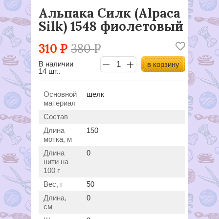
Альпака Силк (Alpaca
Silk) 1548 фиолетовый
310
Р
380
Р
В наличии
в корзину
14 шт..
Основной
шелк
материал
Состав
Длина
150
мотка, м
Длина
0
нити на
100 г
Вес, г
50
Длина,
0
см