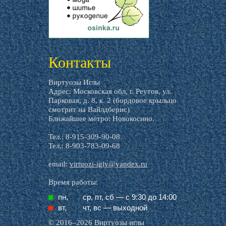
livemaster.ru
Контакты
Виртуозы Иглы
Адрес: Московская обл, г. Реутов, ул.
Парковая, д. 8, к. 2 (бордовое крыльцо
смотрит на Вайлдберис)
Ближайшее метро: Новокосино.
Тел.: 8-915-309-90-08
Тел.: 8-903-783-09-68
email:
virtuozi-igly@yandex.ru
Время работы:
пн,
ср, пт, cб — с 9:30 до 14:00
вт,
чт, вс — выходной
© 2016–2026 Виртуозы иглы