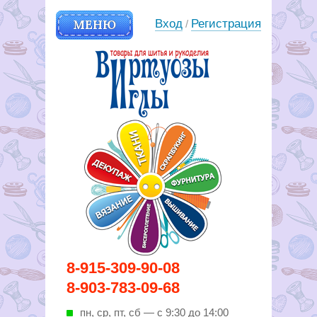
МЕНЮ
Вход
Регистрация
/
Вирутозы иглы. Товары для
8-915-309-90-08
шитья и рукоделья
8-903-783-09-68
пн, ср, пт, cб — с 9:30 до 14:00