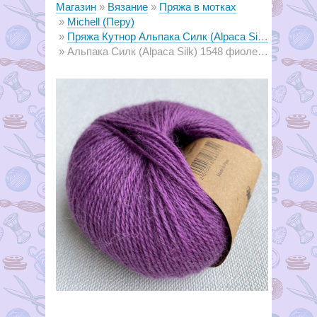
Магазин
Вязание
Пряжа в мотках
Michell (Перу)
Пряжа Кутнор Альпака Силк (Alpaca Silk)
Альпака Силк (Alpaca Silk) 1548 фиолетовый