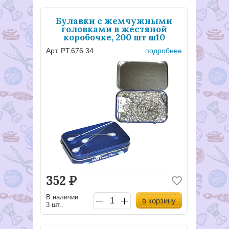
Булавки с жемчужными
головками в жестяной
коробочке, 200 шт ш10
Арт. PT.676.34
подробнее
352
Р
В наличии
в корзину
3 шт..