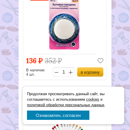
136
Р
352
Р
В наличии
в корзину
4 шт..
Продолжая просматривать данный сайт, вы
Иглы для закалывания
"ромашка" 40 шт ш10
соглашаетесь с использованием
cookies
и
политикой обработки персональных данных
.
Арт. P-040
подробнее
Ознакомлен, согласен