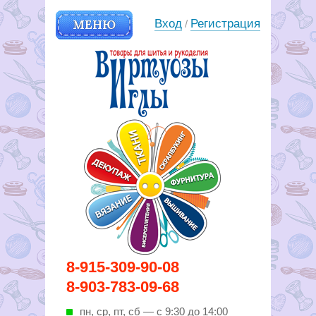
МЕНЮ
Вход
Регистрация
/
Вирутозы иглы. Товары для
8-915-309-90-08
шитья и рукоделья
8-903-783-09-68
пн, ср, пт, cб — с 9:30 до 14:00