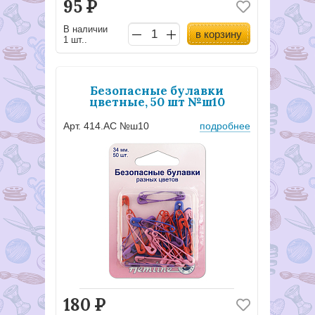
95
Р
В наличии
в корзину
1 шт..
Безопасные булавки
цветные, 50 шт №ш10
Арт. 414.AC №ш10
подробнее
180
Р