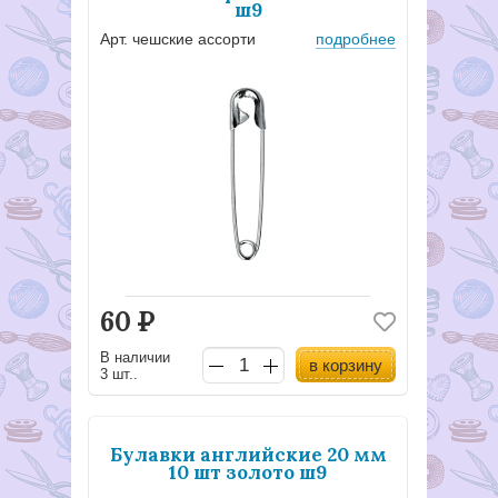
ш9
Арт. чешские ассорти
подробнее
60
Р
В наличии
в корзину
3 шт..
Булавки английские 20 мм
10 шт золото ш9