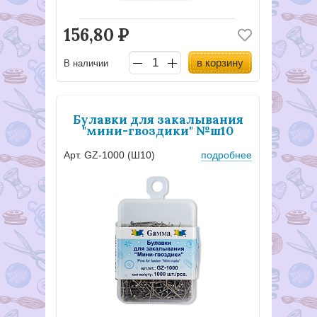
156,80
Р
в корзину
В наличии
Булавки для закалывания
"мини-гвоздики" №ш10
Арт. GZ-1000 (Ш10)
подробнее