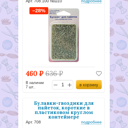
Арт. 708.100 №ш10
подробнее
–28%
460
Р
636
Р
В наличии
в корзину
7 шт..
Булавки-гвоздики для
пайеток, короткие в
пластиковом круглом
контейнере
Арт. 708
подробнее