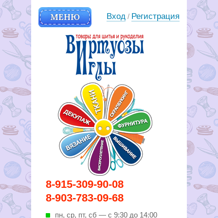
МЕНЮ
Вход
Регистрация
/
Вирутозы иглы. Товары для
8-915-309-90-08
шитья и рукоделья
8-903-783-09-68
пн, ср, пт, cб — с 9:30 до 14:00