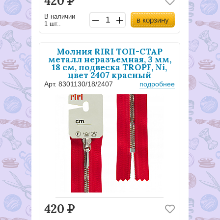
420
Р
В наличии
в корзину
1 шт..
Молния RIRI ТОП-СТАР
металл неразъемная, 3 мм,
18 см, подвеска TROPF, Ni,
цвет 2407 красный
Арт. 8301130/18/2407
подробнее
420
Р