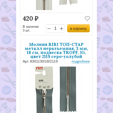
420
Р
В наличии
в корзину
3 шт..
Молния RIRI ТОП-СТАР
металл неразъемная, 3 мм,
18 см, подвеска TROPF, Ni,
цвет 2119 серо-голубой
светлый
Арт. 8301130/18/2119
подробнее