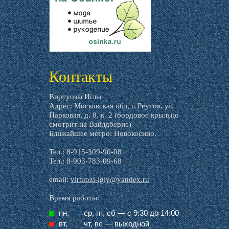
livemaster.ru
Контакты
Виртуозы Иглы
Адрес: Московская обл, г. Реутов, ул.
Парковая, д. 8, к. 2 (бордовое крыльцо
смотрит на Вайлдберис)
Ближайшее метро: Новокосино.
Тел.: 8-915-309-90-08
Тел.: 8-903-783-09-68
email:
virtuozi-igly@yandex.ru
Время работы:
пн,
ср, пт, cб — с 9:30 до 14:00
вт,
чт, вс — выходной