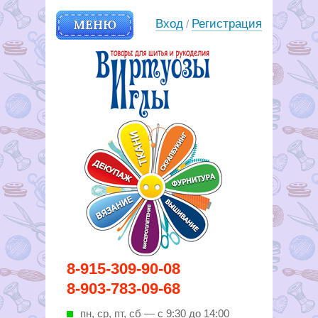
МЕНЮ
Вход
Регистрация
/
Вирутозы иглы. Товары для
8-915-309-90-08
шитья и рукоделья
8-903-783-09-68
пн, ср, пт, cб — с 9:30 до 14:00