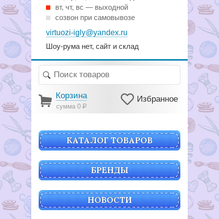
вт, чт, вс — выходной
созвон при самовывозе
virtuozi-igly@yandex.ru
Шоу-рума нет, сайт и склад
Корзина
Избранное
сумма 0
Р
КАТАЛОГ ТОВАРОВ
БРЕНДЫ
НОВОСТИ