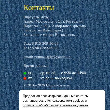
Контакты
Виртуозы Иглы
Адрес: Московская обл, г. Реутов, ул.
Парковая, д. 8, к. 2 (бордовое крыльцо
смотрит на Вайлдберис)
Ближайшее метро: Новокосино.
Тел.: 8-915-309-90-08
Тел.: 8-903-783-09-68
email:
virtuozi-igly@yandex.ru
Время работы:
пн,
ср, пт, cб — с 9:30 до 14:00
вт,
чт, вс — выходной
© 2016–2026 Виртуозы иглы
Продолжая просматривать данный сайт, вы
Все названия производителей, символика и
соглашаетесь с использованием
cookies
и
описания, присутствующие в наших картинках
и тексте, используются исключительно в целях
политикой обработки персональных данных
.
идентификации.