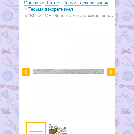
Магазин
Шитье
Тесьма декоративная
Тесьма декоративная
"BLITZ" MR-06 лента металлизированная 6 мм Цена за 10 см