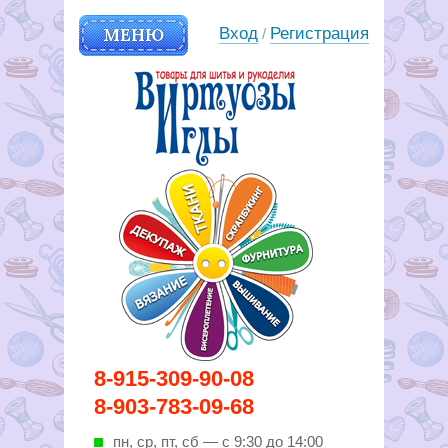
МЕНЮ
Вход
Регистрация
/
Вирутозы иглы. Товары для
8-915-309-90-08
шитья и рукоделья
8-903-783-09-68
пн, ср, пт, cб — с 9:30 до 14:00