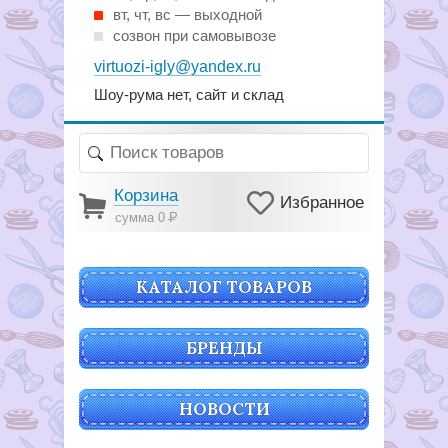
вт, чт, вс — выходной
созвон при самовывозе
virtuozi-igly@yandex.ru
Шоу-рума нет, сайт и склад
Корзина
Избранное
сумма 0
Р
КАТАЛОГ ТОВАРОВ
БРЕНДЫ
НОВОСТИ