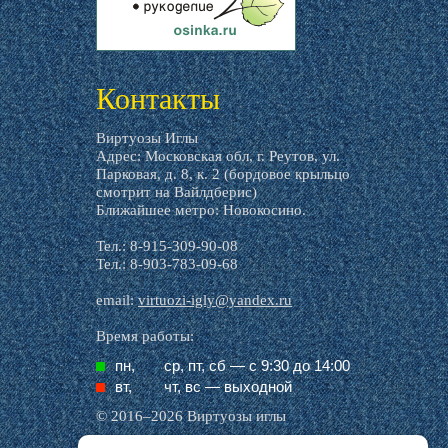
livemaster.ru
Контакты
Виртуозы Иглы
Адрес: Московская обл, г. Реутов, ул.
Парковая, д. 8, к. 2 (бордовое крыльцо
смотрит на Вайлдберис)
Ближайшее метро: Новокосино.
Тел.: 8-915-309-90-08
Тел.: 8-903-783-09-68
email:
virtuozi-igly@yandex.ru
Время работы:
пн,
ср, пт, cб — с 9:30 до 14:00
вт,
чт, вс — выходной
© 2016–2026 Виртуозы иглы