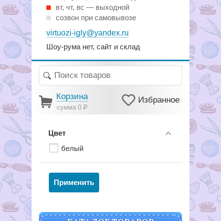
вт, чт, вс — выходной
созвон при самовывозе
virtuozi-igly@yandex.ru
Шоу-рума нет, сайт и склад
Корзина
Избранное
сумма 0
Р
Цвет
белый