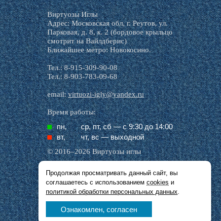
Виртуозы Иглы
Адрес: Московская обл, г. Реутов, ул.
Парковая, д. 8, к. 2 (бордовое крыльцо
смотрит на Вайлдберис)
Ближайшее метро: Новокосино.
Тел.: 8-915-309-90-08
Тел.: 8-903-783-09-68
email:
virtuozi-igly@yandex.ru
Время работы:
пн,
ср, пт, cб — с 9:30 до 14:00
вт,
чт, вс — выходной
© 2016–2026 Виртуозы иглы
Продолжая просматривать данный сайт, вы
Все названия производителей, символика и
соглашаетесь с использованием
cookies
и
описания, присутствующие в наших картинках
и тексте, используются исключительно в целях
политикой обработки персональных данных
.
идентификации.
Ознакомлен, согласен