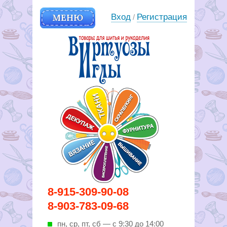
МЕНЮ
Вход
Регистрация
/
Вирутозы иглы. Товары для
8-915-309-90-08
шитья и рукоделья
8-903-783-09-68
пн, ср, пт, cб — с 9:30 до 14:00