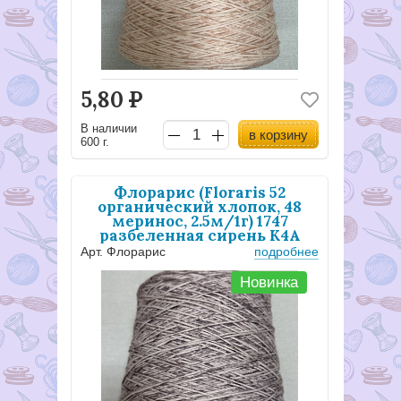
5,80
Р
В наличии
в корзину
600 г.
Флорарис (Floraris 52
органический хлопок, 48
меринос, 2.5м/1г) 1747
разбеленная сирень К4А
Арт. Флорарис
подробнее
Новинка