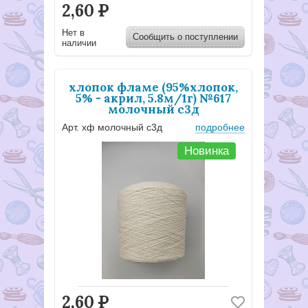
2,60
Р
Нет в
Сообщить о поступлении
наличии
хлопок фламе (95%хлопок,
5% - акрил, 5.8м/1г) №617
молочный с3д
Арт. хф молочный с3д
подробнее
Новинка
2,60
Р