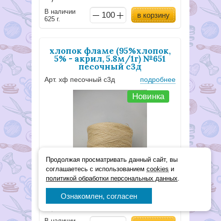
В наличии
в корзину
625 г.
хлопок фламе (95%хлопок,
5% - акрил, 5.8м/1г) №651
песочный с3д
Арт. хф песочный с3д
подробнее
Новинка
Продолжая просматривать данный сайт, вы
соглашаетесь с использованием
cookies
и
политикой обработки персональных данных
.
Ознакомлен, согласен
2,60
Р
В наличии