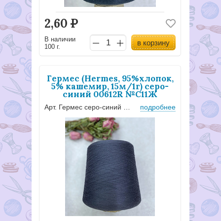
2,60
Р
В наличии
в корзину
100 г.
Гермес (Hermes, 95%хлопок,
5% кашемир, 15м/1г) серо-
синий 00612R №С11Ж
Арт. Гермес серо-синий №С11Ж
подробнее