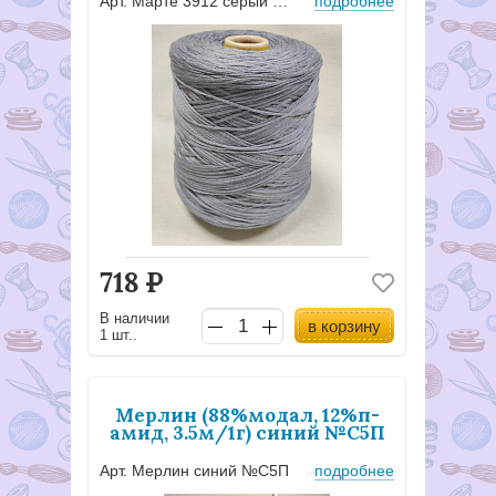
Арт. Марте 3912 серый №с12ж1
подробнее
718
Р
В наличии
в корзину
1 шт..
Мерлин (88%модал, 12%п-
амид, 3.5м/1г) синий №С5П
Арт. Мерлин синий №С5П
подробнее