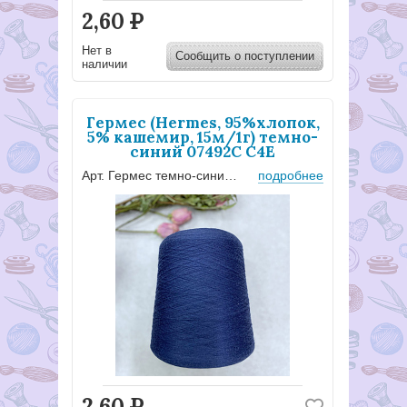
2,60
Р
Нет в
Сообщить о поступлении
наличии
Гермес (Hermes, 95%хлопок,
5% кашемир, 15м/1г) темно-
синий 07492С С4Е
Арт. Гермес темно-синий С4Е
подробнее
2,60
Р