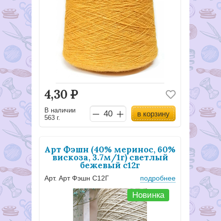
4,30
Р
В наличии
в корзину
563 г.
Арт Фэшн (40% меринос, 60%
вискоза, 3.7м/1г) светлый
бежевый с12г
Арт. Арт Фэшн С12Г
подробнее
Новинка