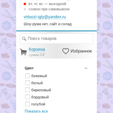
вт, чт, вс — выходной
созвон при самовывозе
virtuozi-igly@yandex.ru
Шоу-рума нет, сайт и склад
Корзина
Избранное
сумма 0
Р
Цвет
бежевый
белый
бирюзовый
бордовый
голубой
Показать все