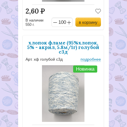
2,60
Р
В наличии
в корзину
550 г.
хлопок фламе (95%хлопок,
5% - акрил, 5.8м/1г) голубой
с3д
Арт. хф голубой с3д
подробнее
Новинка