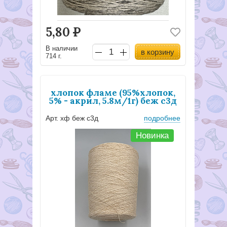
5,80
Р
В наличии
в корзину
714 г.
хлопок фламе (95%хлопок,
5% - акрил, 5.8м/1г) беж с3д
Арт. хф беж с3д
подробнее
Новинка