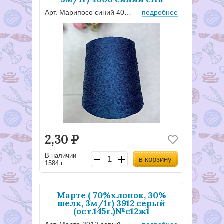
Арт. Марипосо синий 4000-с11в
подробнее
2,30
Р
В наличии
в корзину
1584 г.
Марте ( 70%хлопок, 30%
шелк, 3м/1г) 3912 серый
(ост.145г.)№с12ж1