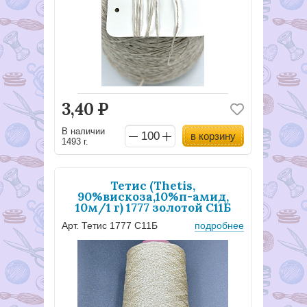
3,40
Р
В наличии
в корзину
1493 г.
Тетис (Thetis,
90%вискоза,10%п-амид,
10м/1 г) 1777 золотой С11Б
Арт. Тетис 1777 С11Б
подробнее