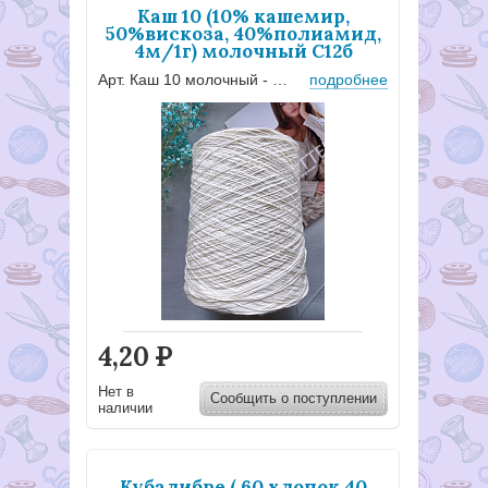
Каш 10 (10% кашемир,
50%вискоза, 40%полиамид,
4м/1г) молочный С12б
Арт. Каш 10 молочный - С12бД
подробнее
4,20
Р
Нет в
Сообщить о поступлении
наличии
Кубалибре ( 60 хлопок 40