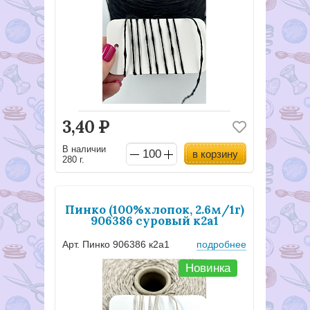
3,40
Р
В наличии
в корзину
280 г.
Пинко (100%хлопок, 2.6м/1г)
906386 суровый к2а1
Арт. Пинко 906386 к2а1
подробнее
Новинка