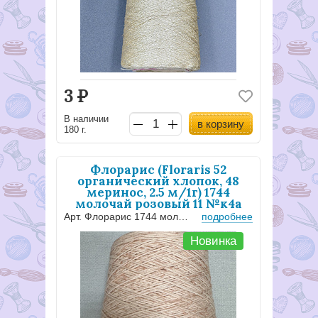
3
Р
В наличии
в корзину
180 г.
Флорарис (Floraris 52
органический хлопок, 48
меринос, 2.5 м/1г) 1744
молочай розовый 11 №к4а
Арт. Флорарис 1744 молочай розовый 11
подробнее
Новинка