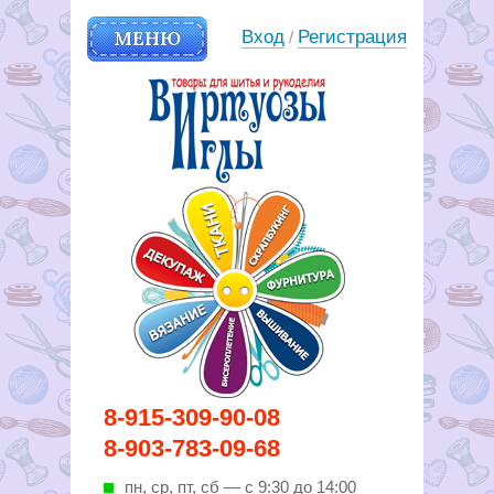
МЕНЮ
Вход
Регистрация
/
Вирутозы иглы. Товары для
8-915-309-90-08
шитья и рукоделья
8-903-783-09-68
пн, ср, пт, cб — с 9:30 до 14:00