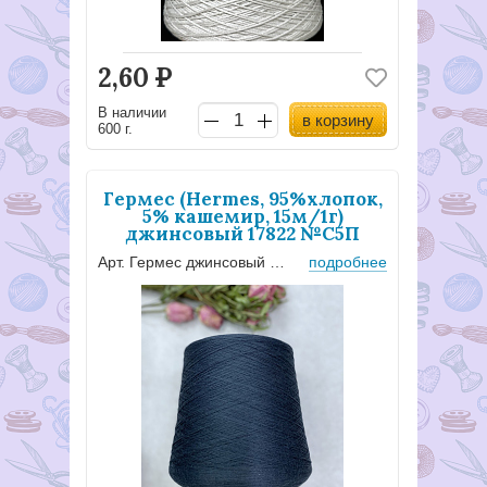
2,60
Р
В наличии
в корзину
600 г.
Гермес (Hermes, 95%хлопок,
5% кашемир, 15м/1г)
джинсовый 17822 №С5П
Арт. Гермес джинсовый №С5П
подробнее