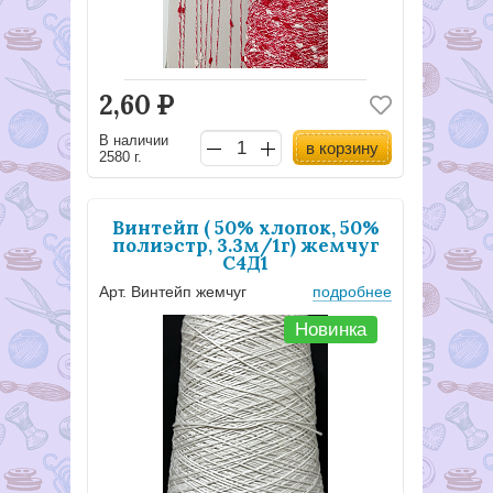
2,60
Р
В наличии
в корзину
2580 г.
Винтейп ( 50% хлопок, 50%
полиэстр, 3.3м/1г) жемчуг
С4Д1
Арт. Винтейп жемчуг
подробнее
Новинка