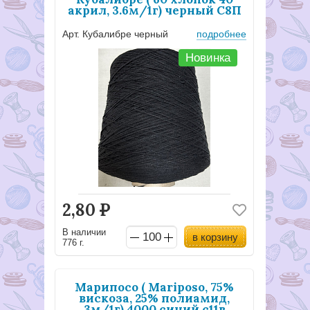
акрил, 3.6м/1г) черный С8П
Арт. Кубалибре черный
подробнее
Новинка
2,80
Р
В наличии
в корзину
776 г.
Марипосо ( Mariposo, 75%
вискоза, 25% полиамид,
3м/1г) 4000 синий с11в