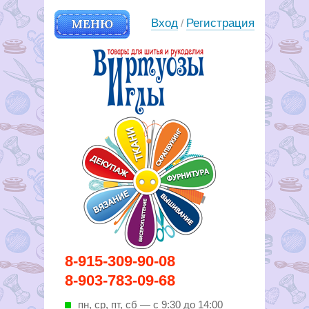
МЕНЮ
Вход
Регистрация
/
Вирутозы иглы. Товары для
8-915-309-90-08
шитья и рукоделья
8-903-783-09-68
пн, ср, пт, cб — с 9:30 до 14:00