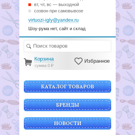
вт, чт, вс — выходной
созвон при самовывозе
virtuozi-igly@yandex.ru
Шоу-рума нет, сайт и склад
Корзина
Избранное
сумма 0
Р
КАТАЛОГ ТОВАРОВ
БРЕНДЫ
НОВОСТИ