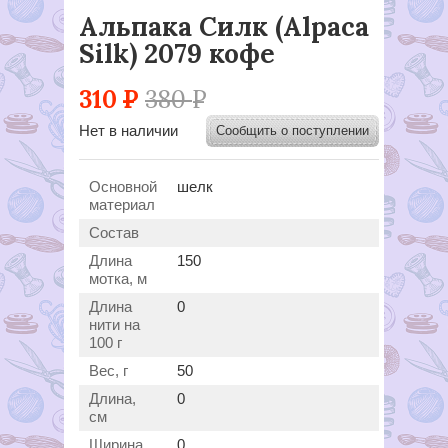
Альпака Силк (Alpaca
Silk) 2079 кофе
310
Р
380
Р
Нет в наличии
Сообщить о поступлении
Основной
шелк
материал
Состав
Длина
150
мотка, м
Длина
0
нити на
100 г
Вес, г
50
Длина,
0
см
Ширина,
0