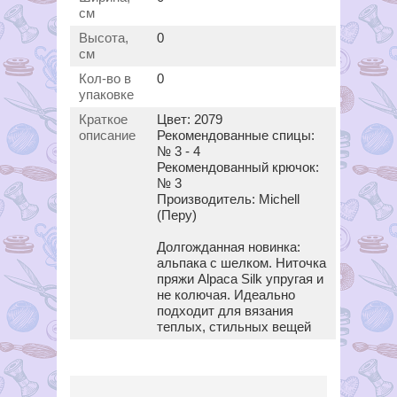
см
Высота,
0
см
Кол-во в
0
упаковке
Краткое
Цвет: 2079
описание
Рекомендованные спицы:
№ 3 - 4
Рекомендованный крючок:
№ 3
Производитель: Michell
(Перу)
Долгожданная новинка:
альпака с шелком. Ниточка
пряжи Alpaca Silk упругая и
не колючая. Идеально
подходит для вязания
теплых, стильных вещей