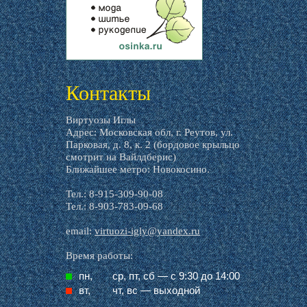
livemaster.ru
Контакты
Виртуозы Иглы
Адрес: Московская обл, г. Реутов, ул.
Парковая, д. 8, к. 2 (бордовое крыльцо
смотрит на Вайлдберис)
Ближайшее метро: Новокосино.
Тел.: 8-915-309-90-08
Тел.: 8-903-783-09-68
email:
virtuozi-igly@yandex.ru
Время работы:
пн,
ср, пт, cб — с 9:30 до 14:00
вт,
чт, вс — выходной