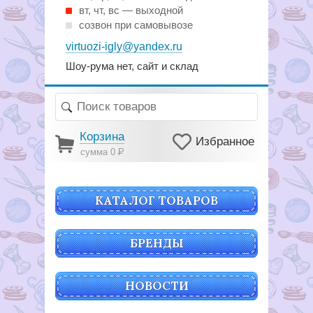
вт, чт, вс — выходной
созвон при самовывозе
virtuozi-igly@yandex.ru
Шоу-рума нет, сайт и склад
Корзина
Избранное
сумма 0
Р
КАТАЛОГ ТОВАРОВ
БРЕНДЫ
НОВОСТИ