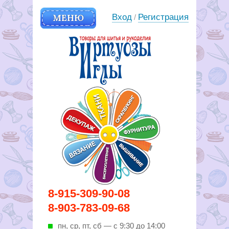
МЕНЮ
Вход
Регистрация
/
Вирутозы иглы. Товары для
8-915-309-90-08
шитья и рукоделья
8-903-783-09-68
пн, ср, пт, cб — с 9:30 до 14:00