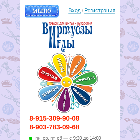
МЕНЮ
Вход
Регистрация
/
Вирутозы иглы. Товары для
8-915-309-90-08
шитья и рукоделья
8-903-783-09-68
пн, ср, пт, cб — с 9:30 до 14:00