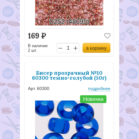
169
Р
В наличии
в корзину
2 шт.
Бисер прозрачный №10
60300 темно-голубой (50г)
Арт. 60300
подробнее
Новинка