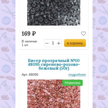
169
Р
В наличии
в корзину
1 шт.
Бисер прозрачный №10
48095 сиренево-розово-
бежевый (50г)
Арт. 48095
подробнее
Новинка