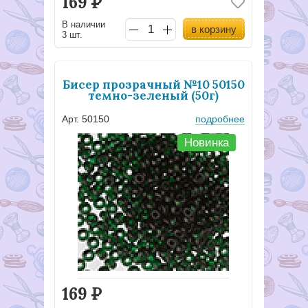
169
Р
В наличии
в корзину
3 шт.
Бисер прозрачный №10 50150
темно-зеленый (50г)
Арт. 50150
подробнее
Новинка
169
Р