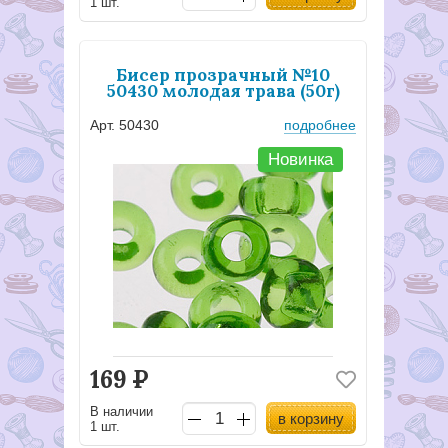
1 шт.
Бисер прозрачный №10
50430 молодая трава (50г)
Арт. 50430
подробнее
Новинка
169
Р
В наличии
в корзину
1 шт.