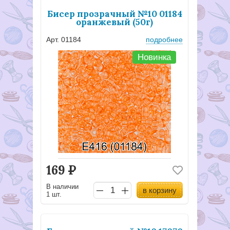
Бисер прозрачный №10 01184
оранжевый (50г)
Арт. 01184
подробнее
Новинка
169
Р
В наличии
в корзину
1 шт.