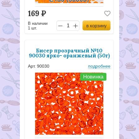
169
Р
В наличии
в корзину
1 шт.
Бисер прозрачный №10
90030 ярко- оранжевый (50г)
Арт. 90030
подробнее
Новинка