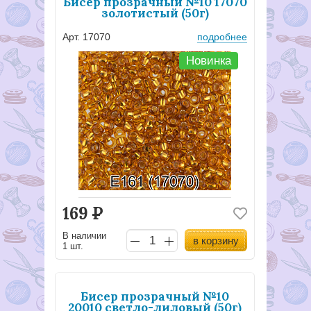
Бисер прозрачный №10 17070
золотистый (50г)
Арт. 17070
подробнее
Новинка
169
Р
В наличии
в корзину
1 шт.
Бисер прозрачный №10
20010 светло-лиловый (50г)