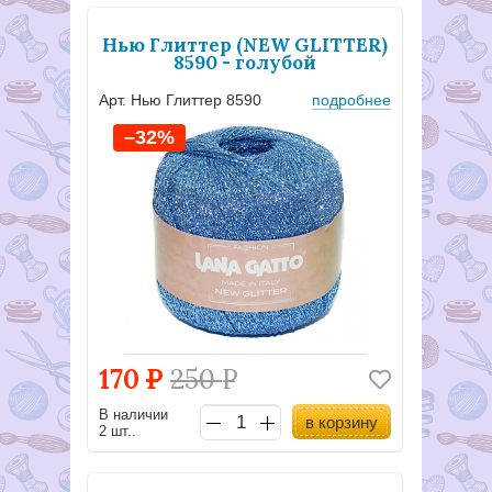
Нью Глиттер (NEW GLITTER)
8590 - голубой
Арт. Нью Глиттер 8590
подробнее
–32%
170
Р
250
Р
В наличии
в корзину
2 шт..