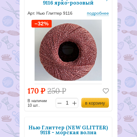
9116 ярко-розовый
Арт. Нью Глиттер 9116
подробнее
–32%
170
Р
250
Р
В наличии
в корзину
10 шт..
Нью Глиттер (NEW GLITTER)
9118 - морская волна