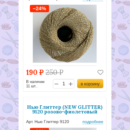
–24%
190
Р
250
Р
В наличии
в корзину
11 шт..
Нью Глиттер (NEW GLITTER)
9120 розово-фиолетовый
Арт. Нью Глиттер 9120
подробнее