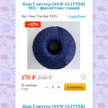
Нью Глиттер (NEW GLITTER)
9115 - фиолетово-синий
Арт. Нью Глиттер 9115
подробнее
–32%
170
Р
250
Р
В наличии
в корзину
5 шт..
Нью Глиттер (NEW GLITTER)