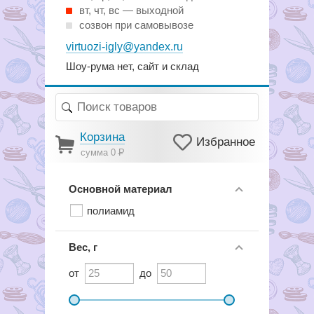
вт, чт, вс — выходной
созвон при самовывозе
virtuozi-igly@yandex.ru
Шоу-рума нет, сайт и склад
Корзина
Избранное
сумма 0
Р
Основной материал
полиамид
Вес, г
от
до