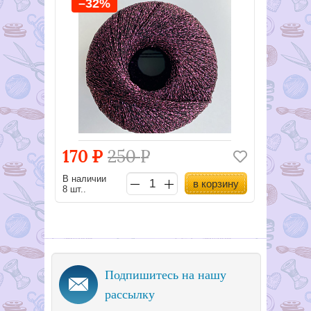
–32%
170
Р
250
Р
В наличии
в корзину
8 шт..
Подпишитесь на нашу
рассылку