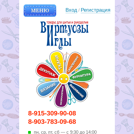
МЕНЮ
Вход
Регистрация
/
Вирутозы иглы. Товары для
8-915-309-90-08
шитья и рукоделья
8-903-783-09-68
пн, ср, пт, cб — с 9:30 до 14:00