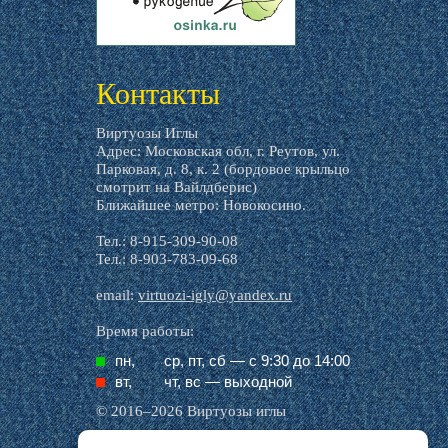
livemaster.ru
Контакты
Виртуозы Иглы
Адрес: Московская обл, г. Реутов, ул.
Парковая, д. 8, к. 2 (бордовое крыльцо
смотрит на Вайлдберис)
Ближайшее метро: Новокосино.
Тел.: 8-915-309-90-08
Тел.: 8-903-783-09-68
email:
virtuozi-igly@yandex.ru
Время работы:
пн,
ср, пт, cб — с 9:30 до 14:00
вт,
чт, вс — выходной
© 2016–2026 Виртуозы иглы