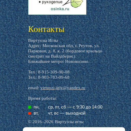
livemaster.ru
Контакты
Виртуозы Иглы
Адрес: Московская обл, г. Реутов, ул.
Парковая, д. 8, к. 2 (бордовое крыльцо
смотрит на Вайлдберис)
Ближайшее метро: Новокосино.
Тел.: 8-915-309-90-08
Тел.: 8-903-783-09-68
email:
virtuozi-igly@yandex.ru
Время работы:
пн,
ср, пт, cб — с 9:30 до 14:00
вт,
чт, вс — выходной
© 2016–2026 Виртуозы иглы