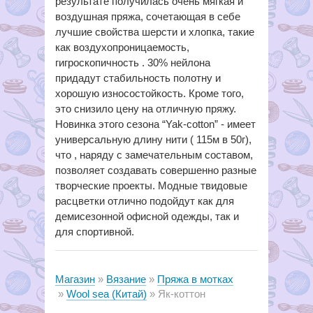
результате получилась очень мягкая и
воздушная пряжа, сочетающая в себе
лучшие свойства шерсти и хлопка, такие
как воздухопроницаемость,
гигроскопичность . 30% нейлона
придадут стабильность полотну и
хорошую износостойкость. Кроме того,
это снизило цену на отличную пряжу.
Новинка этого сезона “Yak-cotton” - имеет
универсальную длину нити ( 115м в 50г),
что , наряду с замечательным составом,
позволяет создавать совершенно разные
творческие проекты. Модные твидовые
расцветки отлично подойдут как для
демисезонной офисной одежды, так и
для спортивной.
Магазин
Вязание
Пряжа в мотках
Wool sea (Китай)
Як-коттон