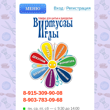
МЕНЮ
Вход
Регистрация
/
Вирутозы иглы. Товары для
8-915-309-90-08
шитья и рукоделья
8-903-783-09-68
пн, ср, пт, cб — с 9:30 до 14:00