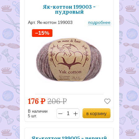
Як-коттон 199003 -
пудровый
Арт. Як-коттон 199003
подробнее
–15%
176
Р
206
Р
В наличии
в корзину
5 шт.
Як-коттон 199005 - черный