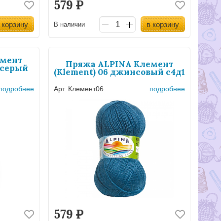
579
Р
 корзину
в корзину
В наличии
емент
Пряжа ALPINA Клемент
-серый
(Klement) 06 джинсовый с4д1
подробнее
Арт. Клемент06
подробнее
579
Р