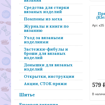
вязания
Средства для стирки
вязаных изделий
Пр
(Kle
Помпоны из меха
Арт. к35
Журналы и книги по
вязанию
Уход за вязаными
изделиями
Застежки-фибулы и
броши для вязаных
изделий
Донышки для вязаных
изделий
Открытки, инструкции
Акции, СТОК пряжи
579
Шитье
В налич
Бисероплетение