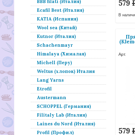
579
BBB filati (Италия)
Ecafil Best (Италия)
В налич
KATIA (Испания)
Wool sea (Китай)
Пр
Kutnor (Италия)
(Klem
Schachenmayr
Himalaya (Хималая)
Арт.
Michell (Перу)
Weltus (хлопок) Италия
Lang Yarns
Etrofil
Austermann
SCHOPPEL (Германия)
Filitaly Lab (Италия)
Laines du Nord (Италия)
579
Profil (Профил)