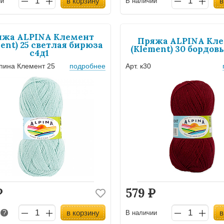
в корзину
в
ии
В наличии
яжа ALPINA Клемент
Пряжа ALPINA Кл
ent) 25 светлая бирюза
(Klement) 30 бордов
с4д1
ьпина Клемент 25
подробнее
Арт. к30
Р
579
Р
в корзину
в
з
?
В наличии