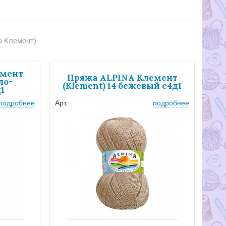
а Клемент)
емент
Пряжа ALPINA Клемент
ло-
(Klement) 14 бежевый с4д1
1
подробнее
Арт.
подробнее