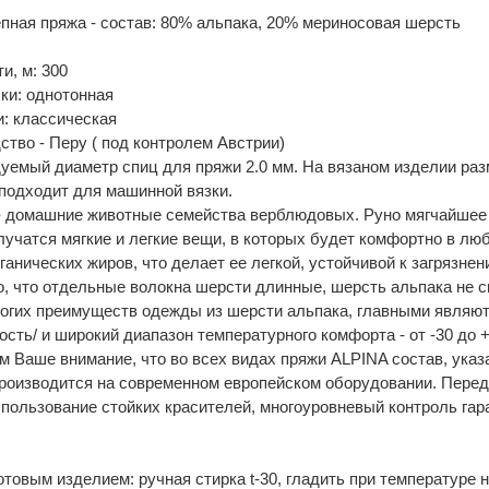
пная пряжа - состав: 80% альпака, 20% мериносовая шерсть
и, м: 300
ски: однотонная
и: классическая
ство - Перу ( под контролем Австрии)
уемый диаметр спиц для пряжи 2.0 мм. На вязаном изделии разм
подходит для машинной вязки.
- домашние животные семейства верблюдовых. Руно мягчайшее 
лучатся мягкие и легкие вещи, в которых будет комфортно в лю
ганических жиров, что делает ее легкой, устойчивой к загрязнен
го, что отдельные волокна шерсти длинные, шерсть альпака не с
огих преимуществ одежды из шерсти альпака, главными являютс
ость/ и широкий диапазон температурного комфорта - от -30 до 
 Ваше внимание, что во всех видах пряжи ALPINA состав, указа
роизводится на современном европейском оборудовании. Передо
спользование стойких красителей, многоуровневый контроль га
готовым изделием: ручная стирка t-30, гладить при температуре