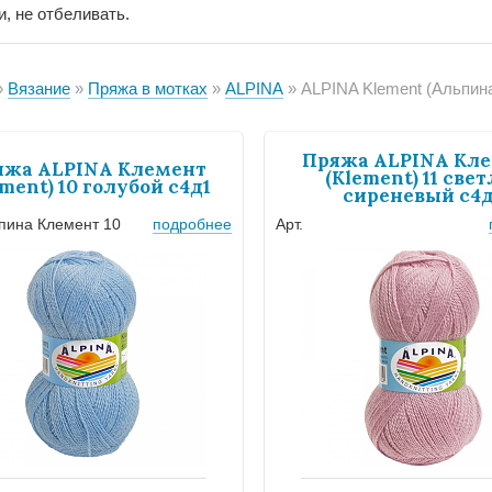
и, не отбеливать.
Вязание
Пряжа в мотках
ALPINA
ALPINA Klement (Альпин
Пряжа ALPINA Кл
яжа ALPINA Клемент
(Klement) 11 свет
ement) 10 голубой с4д1
сиреневый с4д
ьпина Клемент 10
подробнее
Арт.