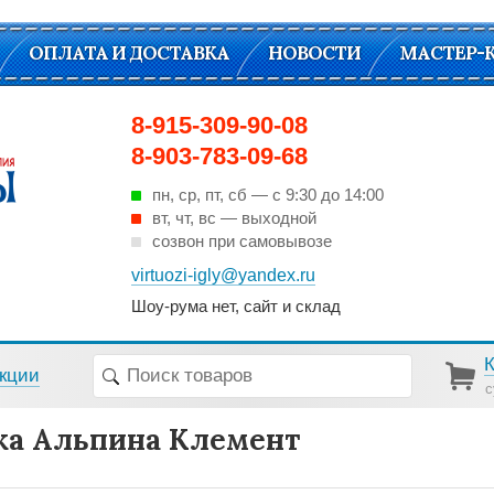
ОПЛАТА И ДОСТАВКА
НОВОСТИ
МАСТЕР-
8-915-309-90-08
8-903-783-09-68
пн, ср, пт, cб — с 9:30 до 14:00
вт, чт, вс — выходной
созвон при самовывозе
virtuozi-igly@yandex.ru
Шоу-рума нет, сайт и склад
кции
с
а Альпина Клемент