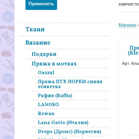
химчистк
Магазин
Ткани
Вязание
Пр
(Kl
Подарки
Пряжа в мотках
Арт. Ал
Gazzal
Пряжа ПУХ НОРКИ синяя
этикетка
Рафия (Raffia)
LANOSO
Rowan
Lana Gatto (Италия)
Drops (Дропс) (Норвегия)