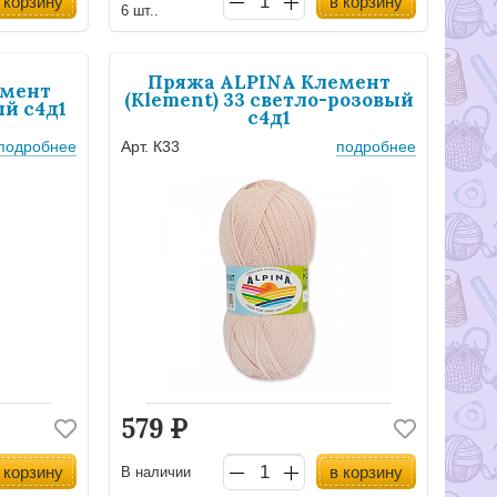
 корзину
в корзину
6 шт..
Пряжа ALPINA Клемент
емент
(Klement) 33 светло-розовый
ый с4д1
с4д1
подробнее
Арт. К33
подробнее
579
Р
 корзину
в корзину
В наличии