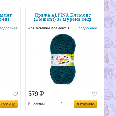
емент
Пряжа ALPINA Клемент
с4д1
(Klement) 37 мурена с4д1
подробнее
Арт. Альпина Клемент 37
подробнее
579
Р
 корзину
в корзину
В наличии