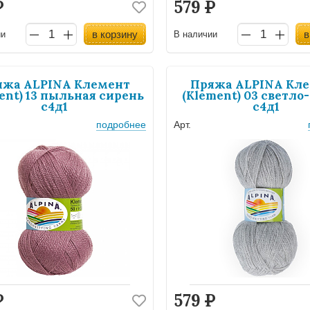
Р
579
Р
в корзину
в
ии
В наличии
яжа ALPINA Клемент
Пряжа ALPINA Кл
ent) 13 пыльная сирень
(Klement) 03 светло
с4д1
с4д1
подробнее
Арт.
Р
579
Р