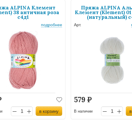
яжа ALPINA Клемент
Пряжа ALPINA Ал
ment) 38 античная роза
Клемент (Klement) 01
с4д1
(натуральный) с
подробнее
Арт.
Р
579
Р
в корзину
в
ии
В наличии