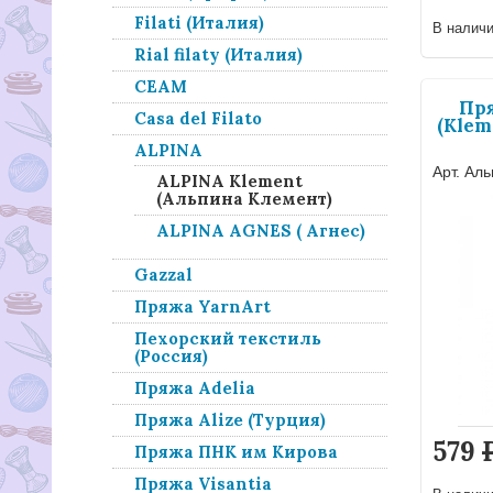
Filati (Италия)
В налич
Rial filaty (Италия)
СЕАМ
Пр
Casa del Filato
(Klem
ALPINA
Арт. Ал
ALPINA Klement
(Альпина Клемент)
ALPINA AGNES ( Агнес)
Gazzal
Пряжа YarnArt
Пехорский текстиль
(Россия)
Пряжа Adelia
Пряжа Alize (Турция)
579
Пряжа ПНК им Кирова
Пряжа Visantia