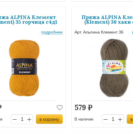
яжа ALPINA Клемент
Пряжа ALPINA Кл
ment) 35 горчица с4д1
(Klement) 36 хаки 
подробнее
Арт. Альпина Клемент 36
Р
579
Р
в корзину
в
ии
В наличии