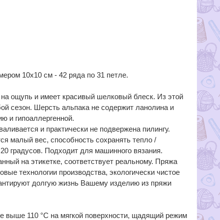
ером 10х10 см - 42 ряда по 31 петле.
на ощупь и имеет красивый шелковый блеск. Из этой
бой сезон. Шерсть альпака не содержит ланолина и
ию и гипоаллергенной.
валивается и практически не подвержена пилингу.
я малый вес, способность сохранять тепло /
+20 градусов. Подходит для машинного вязания.
нный на этикетке, соответствует реальному. Пряжа
вые технологии производства, экологически чистое
рантируют долгую жизнь Вашему изделию из пряжи
 не выше 110 °С на мягкой поверхности, щадящий режим