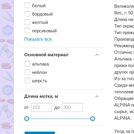
белый
Великоле
Вес, г: 50
бордовый
Длина нит
желтый
Тип окра
персиковый
Тип пряж
Показать все
Производ
Рекоменд
Отлично 
Основной материал
Альпака 
альпака
пряжи по
других ор
нейлон
Из-за то
шерсть
Среди мн
теплоемк
Длина мотка, м
Обращаем
ALPINA п
от
до
сырье, и
ALPINA.
Уход за 