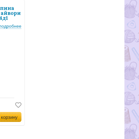
ьпина
 айвори
4д1
подробнее
 корзину