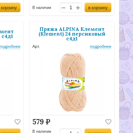
 корзину
в корзину
В наличии
Пряжа ALPINA Клемент
емент
(Klement) 24 персиковый
 с4д1
с4д1
подробнее
Арт.
подробнее
579
Р
В наличии