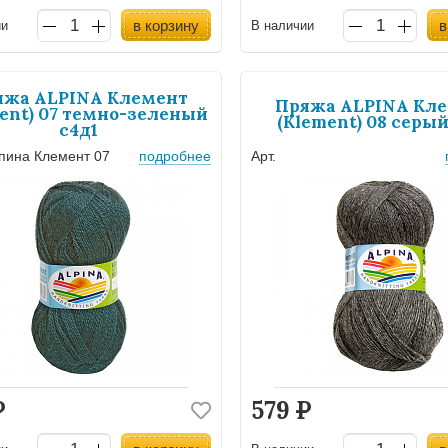
в корзину
в
ии
В наличии
яжа ALPINA Клемент
Пряжа ALPINA Кл
ent) 07 темно-зеленый
(Klement) 08 серый
с4д1
ьпина Клемент 07
подробнее
Арт.
Р
579
Р