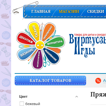
ГЛАВНАЯ
МАГАЗИН
СКИДКИ
Вирутозы иглы. Товары для шитья и рукоделья
КАТАЛОГ ТОВАРОВ
А
Пряж
Цвет
бежевый