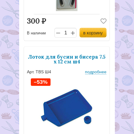
300
Р
в корзину
В наличии
Лоток для бусин и бисера 7.5
x 12 см ш4
Арт. TBS Ш4
подробнее
–53%