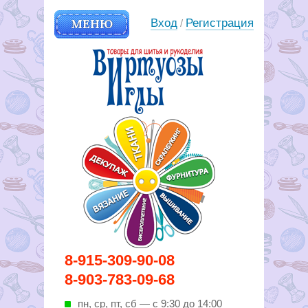
МЕНЮ
Вход
Регистрация
/
Вирутозы иглы. Товары для
8-915-309-90-08
шитья и рукоделья
8-903-783-09-68
пн, ср, пт, cб — с 9:30 до 14:00