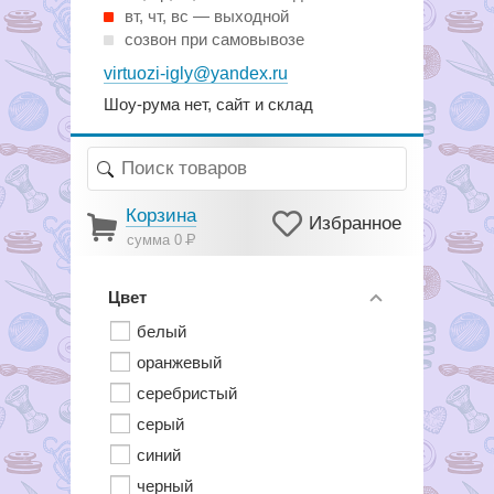
вт, чт, вс — выходной
созвон при самовывозе
virtuozi-igly@yandex.ru
Шоу-рума нет, сайт и склад
Корзина
Избранное
сумма 0
Р
Цвет
белый
оранжевый
серебристый
серый
синий
черный