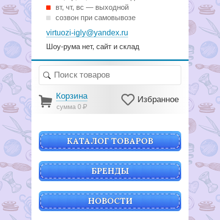
вт, чт, вс — выходной
созвон при самовывозе
virtuozi-igly@yandex.ru
Шоу-рума нет, сайт и склад
Корзина
Избранное
сумма 0
Р
КАТАЛОГ ТОВАРОВ
БРЕНДЫ
НОВОСТИ