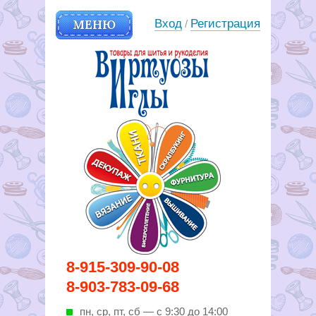
МЕНЮ
Вход
Регистрация
/
Вирутозы иглы. Товары для
8-915-309-90-08
шитья и рукоделья
8-903-783-09-68
пн, ср, пт, cб — с 9:30 до 14:00