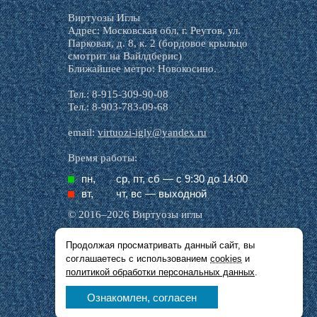
Виртуозы Иглы
Адрес: Московская обл, г. Реутов, ул.
Парковая, д. 8, к. 2 (бордовое крыльцо
смотрит на Вайлдберис)
Ближайшее метро: Новокосино.
Тел.: 8-915-309-90-08
Тел.: 8-903-783-09-68
email:
virtuozi-igly@yandex.ru
Время работы:
пн,
ср, пт, cб — с 9:30 до 14:00
вт,
чт, вс — выходной
© 2016–2026 Виртуозы иглы
Продолжая просматривать данный сайт, вы
Все названия производителей, символика и
соглашаетесь с использованием
cookies
и
описания, присутствующие в наших картинках
и тексте, используются исключительно в целях
политикой обработки персональных данных
.
идентификации.
Ознакомлен, согласен