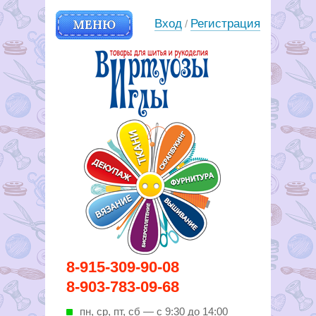
МЕНЮ
Вход
Регистрация
/
Вирутозы иглы. Товары для
8-915-309-90-08
шитья и рукоделья
8-903-783-09-68
пн, ср, пт, cб — с 9:30 до 14:00