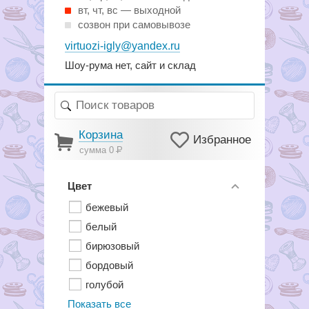
вт, чт, вс — выходной
созвон при самовывозе
virtuozi-igly@yandex.ru
Шоу-рума нет, сайт и склад
Корзина
Избранное
сумма 0
Р
Цвет
бежевый
белый
бирюзовый
бордовый
голубой
Показать все