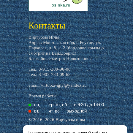
livemaster.ru
Контакты
Виртуозы Иглы
Адрес: Московская обл, г. Реутов, ул.
Парковая, д. 8, к. 2 (бордовое крыльцо
смотрит на Вайлдберис)
Ближайшее метро: Новокосино.
Тел.: 8-915-309-90-08
Тел.: 8-903-783-09-68
email:
virtuozi-igly@yandex.ru
Время работы:
пн,
ср, пт, cб — с 9:30 до 14:00
вт,
чт, вс — выходной
© 2016–2026 Виртуозы иглы
Продолжая просматривать данный сайт, вы