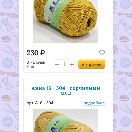
230
Р
В наличии
в корзину
8 шт..
Анна 16 - 304 - горчичный
мед
Арт. А16 - 304
подробнее