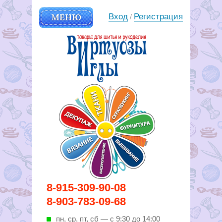
МЕНЮ
Вход
Регистрация
/
Вирутозы иглы. Товары для
8-915-309-90-08
шитья и рукоделья
8-903-783-09-68
пн, ср, пт, cб — с 9:30 до 14:00