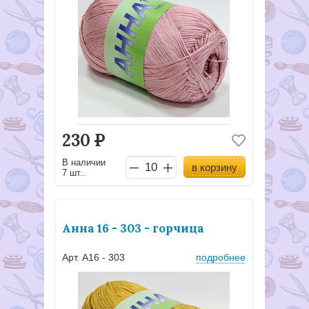
230
Р
В наличии
в корзину
7 шт..
Анна 16 - 303 - горчица
Арт. А16 - 303
подробнее