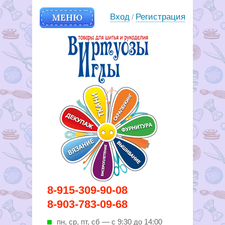
МЕНЮ
Вход
Регистрация
/
Вирутозы иглы. Товары для
8-915-309-90-08
шитья и рукоделья
8-903-783-09-68
пн, ср, пт, cб — с 9:30 до 14:00