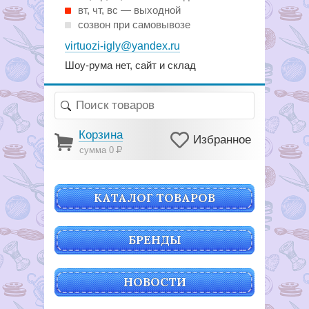
вт, чт, вс — выходной
созвон при самовывозе
virtuozi-igly@yandex.ru
Шоу-рума нет, сайт и склад
Корзина
Избранное
сумма 0
Р
КАТАЛОГ ТОВАРОВ
БРЕНДЫ
НОВОСТИ