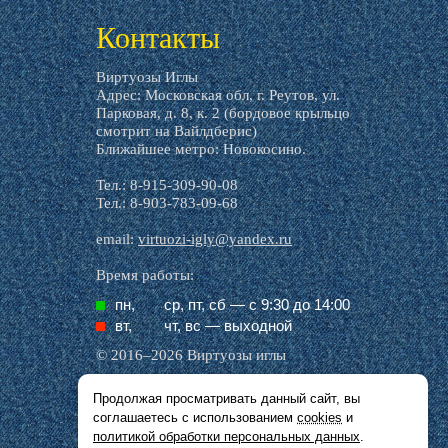
Контакты
Виртуозы Иглы
Адрес: Московская обл, г. Реутов, ул.
Парковая, д. 8, к. 2 (бордовое крыльцо
смотрит на Вайлдберис)
Ближайшее метро: Новокосино.
Тел.: 8-915-309-90-08
Тел.: 8-903-783-09-68
email:
virtuozi-igly@yandex.ru
Время работы:
пн,
ср, пт, cб — с 9:30 до 14:00
вт,
чт, вс — выходной
© 2016–2026 Виртуозы иглы
Продолжая просматривать данный сайт, вы
Все названия производителей, символика и
соглашаетесь с использованием
cookies
и
описания, присутствующие в наших картинках
и тексте, используются исключительно в целях
политикой обработки персональных данных
.