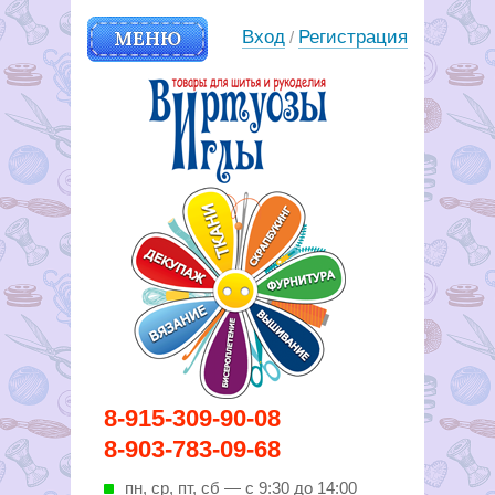
МЕНЮ
Вход
Регистрация
/
Вирутозы иглы. Товары для
8-915-309-90-08
шитья и рукоделья
8-903-783-09-68
пн, ср, пт, cб — с 9:30 до 14:00