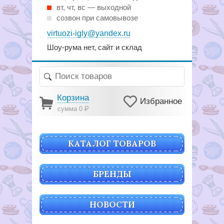
вт, чт, вс — выходной
созвон при самовывозе
virtuozi-igly@yandex.ru
Шоу-рума нет, сайт и склад
Корзина
Избранное
сумма 0
Р
КАТАЛОГ ТОВАРОВ
БРЕНДЫ
НОВОСТИ