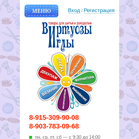
МЕНЮ
Вход
Регистрация
/
Вирутозы иглы. Товары для
8-915-309-90-08
шитья и рукоделья
8-903-783-09-68
пн, ср, пт, cб — с 9:30 до 14:00