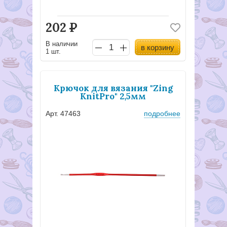
202
Р
В наличии
в корзину
1 шт.
Крючок для вязания "Zing
KnitPro" 2,5мм
Арт. 47463
подробнее