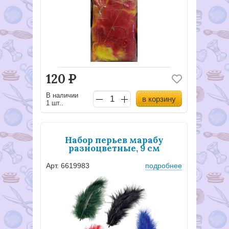
120
Р
В наличии
в корзину
1 шт..
Набор перьев марабу
разноцветные, 9 см
Арт. 6619983
подробнее