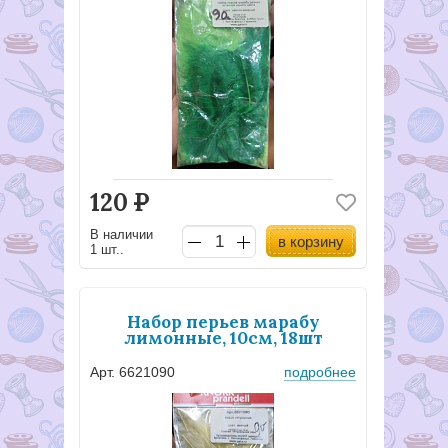
120
Р
В наличии
в корзину
1 шт..
Набор перьев марабу
лимонные, 10см, 18шт
Арт. 6621090
подробнее