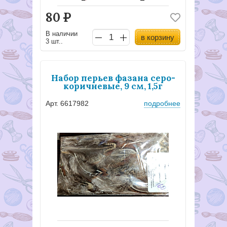
80
Р
В наличии
в корзину
3 шт..
Набор перьев фазана серо-
коричневые, 9 см, 1,5г
Арт. 6617982
подробнее