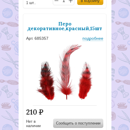
в корзину
1 шт..
Перо
декоративное,красный,15шт
Арт. 685357
подробнее
210
Р
Нет в
Сообщить о поступлении
наличии