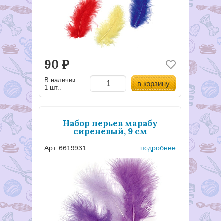
90
Р
В наличии
в корзину
1 шт..
Набор перьев марабу
сиреневый, 9 см
Арт. 6619931
подробнее