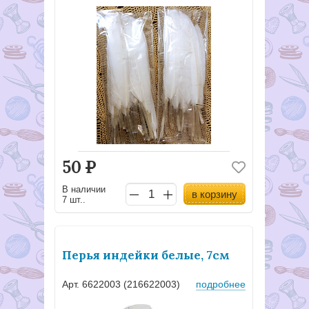
50
Р
В наличии
в корзину
7 шт..
Перья индейки белые, 7см
Арт. 6622003 (216622003)
подробнее