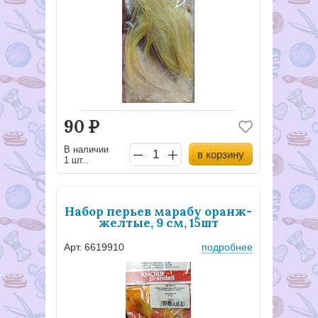
90
Р
В наличии
в корзину
1 шт..
Набор перьев марабу оранж-
желтые, 9 см, 15шт
Арт. 6619910
подробнее