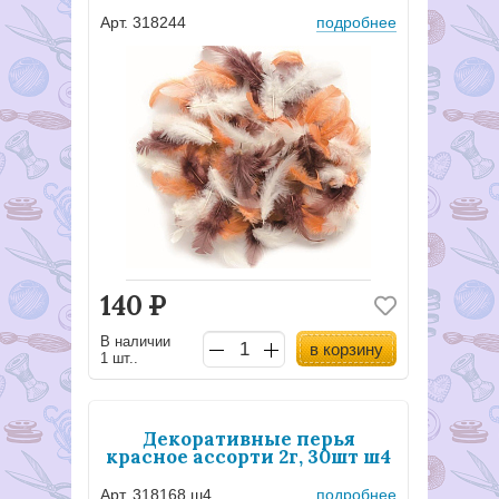
Арт. 318244
подробнее
140
Р
В наличии
в корзину
1 шт..
Декоративные перья
красное ассорти 2г, 30шт ш4
Арт. 318168 ш4
подробнее