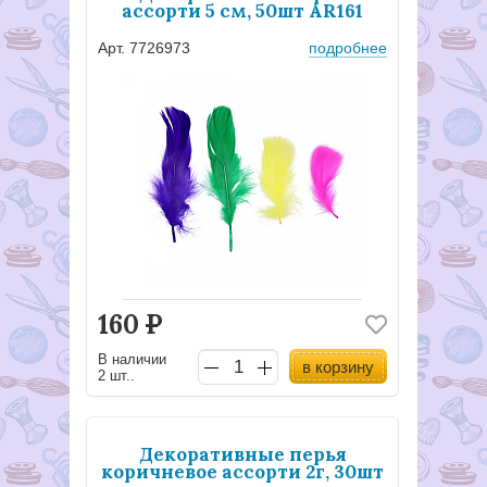
ассорти 5 см, 50шт AR161
Арт. 7726973
подробнее
160
Р
В наличии
в корзину
2 шт..
Декоративные перья
коричневое ассорти 2г, 30шт