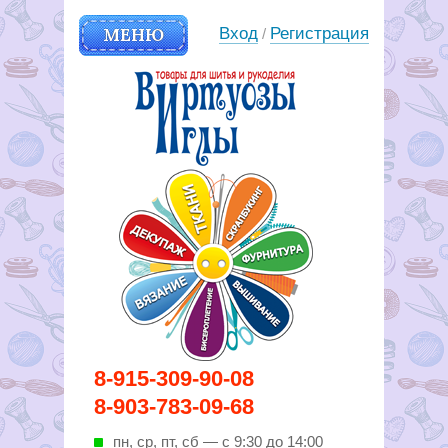
МЕНЮ
Вход
Регистрация
/
Вирутозы иглы. Товары для
8-915-309-90-08
шитья и рукоделья
8-903-783-09-68
пн, ср, пт, cб — с 9:30 до 14:00