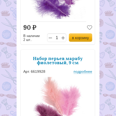
90
Р
В наличии
в корзину
2 шт..
Набор перьев марабу
фиолетовый, 9 см
Арт. 6619928
подробнее