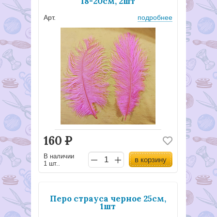
18-20см, 2шт
Арт.
подробнее
160
Р
В наличии
в корзину
1 шт..
Перо страуса черное 25см,
1шт