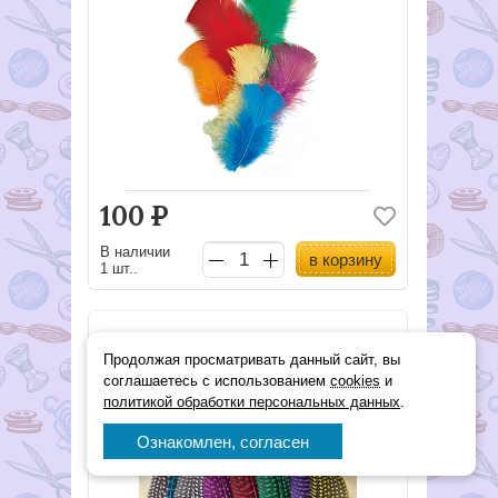
100
Р
В наличии
в корзину
1 шт..
перья индейки, 8шт, 20 см
Продолжая просматривать данный сайт, вы
соглашаетесь с использованием
cookies
и
политикой обработки персональных данных
.
Арт.
подробнее
Ознакомлен, согласен