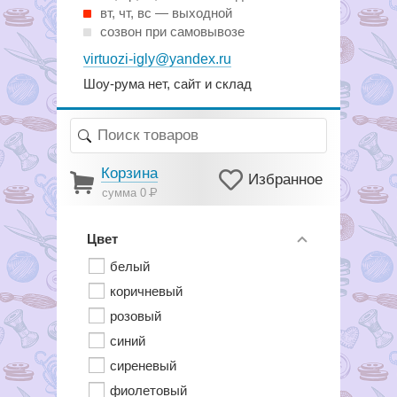
вт, чт, вс — выходной
созвон при самовывозе
virtuozi-igly@yandex.ru
Шоу-рума нет, сайт и склад
Корзина
Избранное
сумма 0
Р
Цвет
белый
коричневый
розовый
синий
сиреневый
фиолетовый