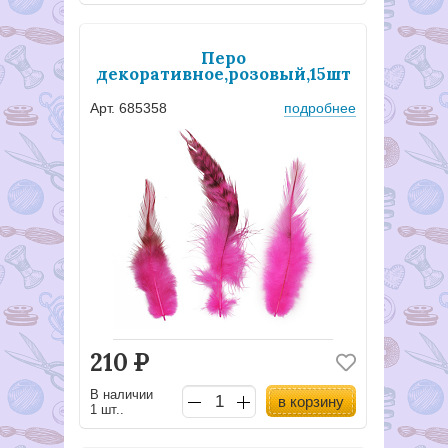
Перо
декоративное,розовый,15шт
Арт. 685358
подробнее
210
Р
В наличии
в корзину
1 шт..