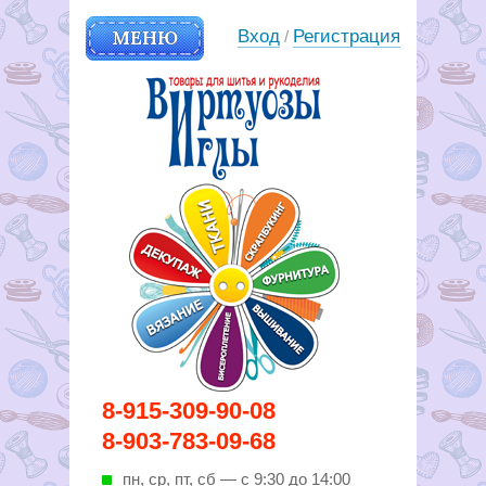
МЕНЮ
Вход
Регистрация
/
Вирутозы иглы. Товары для
8-915-309-90-08
шитья и рукоделья
8-903-783-09-68
пн, ср, пт, cб — с 9:30 до 14:00