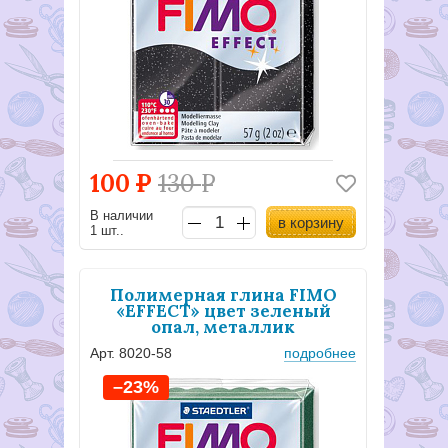
100
Р
130
Р
В наличии
в корзину
1 шт..
Полимерная глина FIMO
«EFFECT» цвет зеленый
опал, металлик
Арт. 8020-58
подробнее
–23%