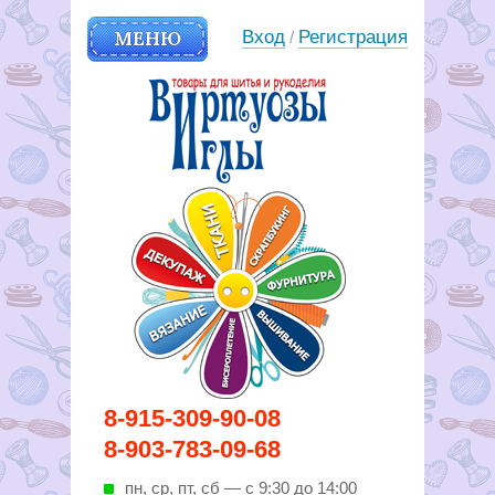
МЕНЮ
Вход
Регистрация
/
Вирутозы иглы. Товары для
8-915-309-90-08
шитья и рукоделья
8-903-783-09-68
пн, ср, пт, cб — с 9:30 до 14:00