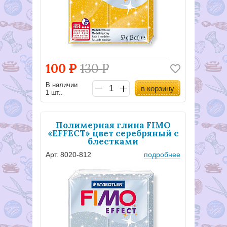
100
Р
130
Р
В наличии
в корзину
1 шт..
Полимерная глина FIMO
«EFFECT» цвет серебряный с
блестками
Арт. 8020-812
подробнее