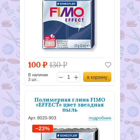
100
Р
130
Р
В наличии
в корзину
3 шт..
Полимерная глина FIMO
«EFFECT» цвет звездная
пыль
Арт. 8020-903
подробнее
–23%