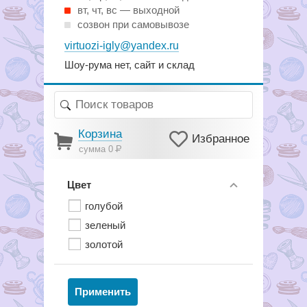
вт, чт, вс — выходной
созвон при самовывозе
virtuozi-igly@yandex.ru
Шоу-рума нет, сайт и склад
Корзина
Избранное
сумма 0
Р
Цвет
голубой
зеленый
золотой