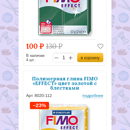
100
Р
130
Р
В наличии
в корзину
4 шт..
Полимерная глина FIMO
«EFFECT» цвет золотой с
блестками
Арт. 8020-112
подробнее
–23%