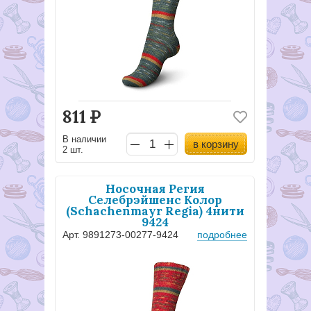
811
Р
В наличии
в корзину
2 шт.
Носочная Регия
Селебрэйшенс Колор
(Schachenmayr Regia) 4нити
9424
Арт. 9891273-00277-9424
подробнее