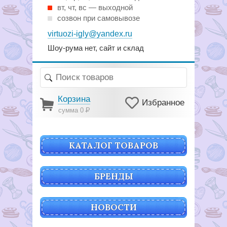
вт, чт, вс — выходной
созвон при самовывозе
virtuozi-igly@yandex.ru
Шоу-рума нет, сайт и склад
Корзина
Избранное
сумма 0
Р
КАТАЛОГ ТОВАРОВ
БРЕНДЫ
НОВОСТИ