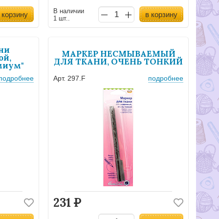
В наличии
 корзину
в корзину
1 шт..
ни
МАРКЕР НЕСМЫВАЕМЫЙ
ой,
ДЛЯ ТКАНИ, ОЧЕНЬ ТОНКИЙ
миум"
подробнее
Арт. 297.F
подробнее
231
Р