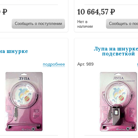
0
Р
10 664,57
Р
Нет в
Сообщить о поступлении
Сообщить о по
наличии
Лупа на шнурке
на шнурке
подсветкой
подробнее
Арт. 989