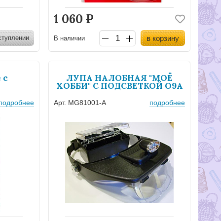
1 060
Р
ступлении
в корзину
В наличии
 c
ЛУПА НАЛОБНАЯ "МОЁ
ХОББИ" С ПОДСВЕТКОЙ О9А
подробнее
Арт. MG81001-A
подробнее