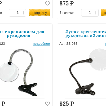
Р
875
Р
в корзину
в
ии
В наличии
па с креплением для
Лупа с крепление
рукоделия
рукоделия с 2 лин
-123
подробнее
Арт. SS-035
3
Р
825
Р