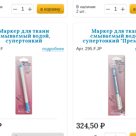
ии
В наличии
в корзину
в
2 шт..
Маркер для ткани
Маркер для тка
смываемый водой,
смываемый вод
супертонкий
супертонкий "Пре
.F
подробнее
Арт. 295.F.JP
Р
324,50
Р