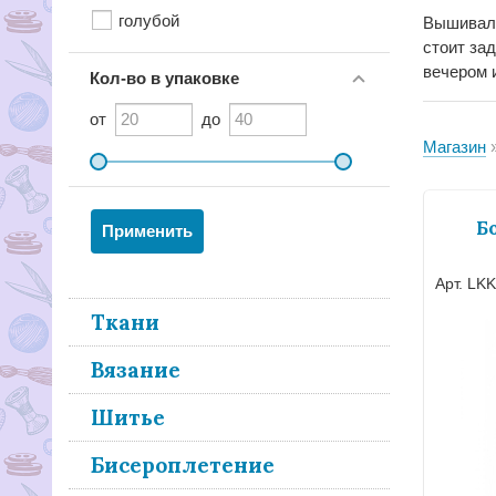
голубой
Вышиваль
стоит за
вечером 
Кол-во в упаковке
от
до
Магазин
Б
Арт. LK
Ткани
Вязание
Шитье
Бисероплетение