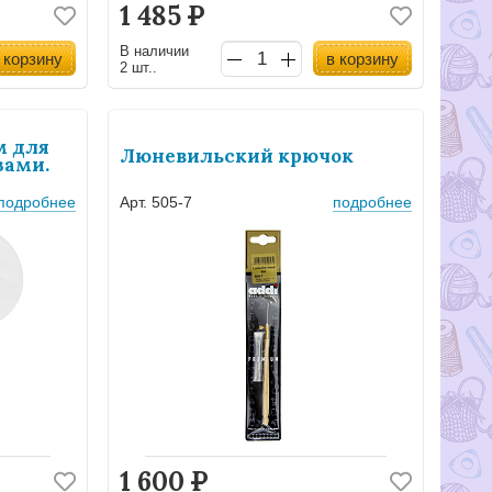
1 485
Р
В наличии
 корзину
в корзину
2 шт..
м для
Люневильский крючок
зами.
подробнее
Арт. 505-7
подробнее
1 600
Р