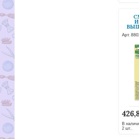
С
И
ВЫШ
Арт. 88
426,
В налич
2 шт..