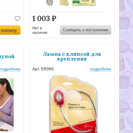
1 003
Р
Нет в
 корзину
Сообщить о поступлении
наличии
Лампа с клипсой для
лупой
крепления
подробнее
Арт. ER986
подробнее