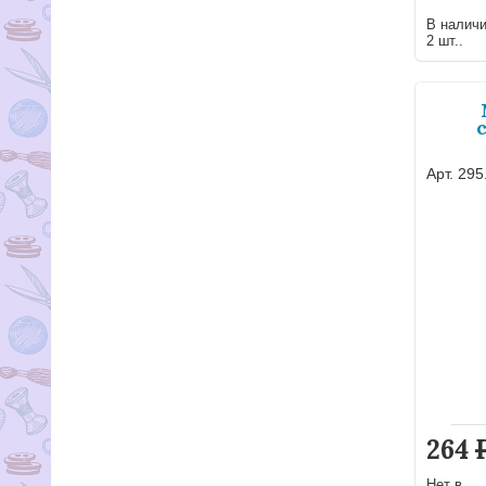
В налич
2 шт..
Арт. 295
264
Нет в