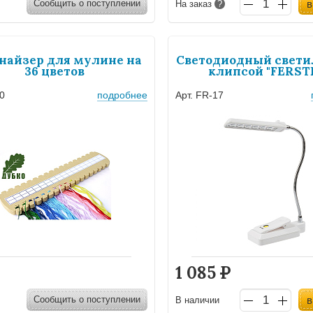
Сообщить о поступлении
в
На заказ
?
найзер для мулине на
Светодиодный свети
36 цветов
клипсой "FERST
00
подробнее
Арт. FR-17
1 085
Р
Сообщить о поступлении
в
В наличии