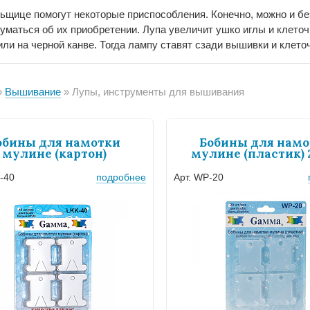
щице помогут некоторые приспособления. Конечно, можно и без 
думаться об их приобретении. Лупа увеличит ушко иглы и клеточ
или на черной канве. Тогда лампу ставят сзади вышивки и клето
Вышивание
Лупы, инструменты для вышивания
обины для намотки
Бобины для намо
мулине (картон)
мулине (пластик) 
K-40
подробнее
Арт. WP-20