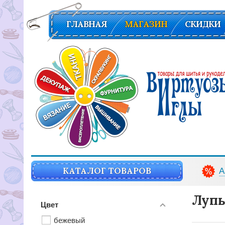
ГЛАВНАЯ
МАГАЗИН
СКИДКИ
Вирутозы иглы. Товары для шитья и рукоделья
КАТАЛОГ ТОВАРОВ
А
Лупы
Цвет
бежевый